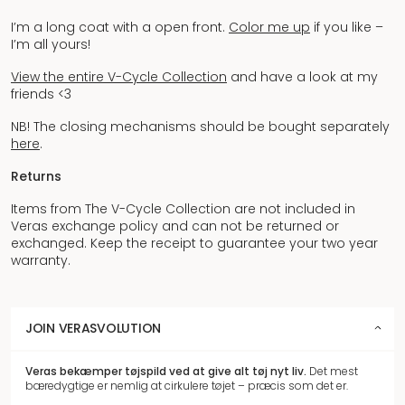
I’m a long coat with a open front.
Color me up
if you like –
I’m all yours!
View the entire V-Cycle Collection
and have a look at my
friends <3
NB! The closing mechanisms should be bought separately
here
.
Returns
Items from The V-Cycle Collection are not included in
Veras exchange policy and can not be returned or
exchanged. Keep the receipt to guarantee your two year
warranty.
JOIN VERASVOLUTION
Veras bekæmper tøjspild
ved at give alt tøj nyt liv.
Det mest
bæredygtige er nemlig at cirkulere tøjet – præcis som det er.