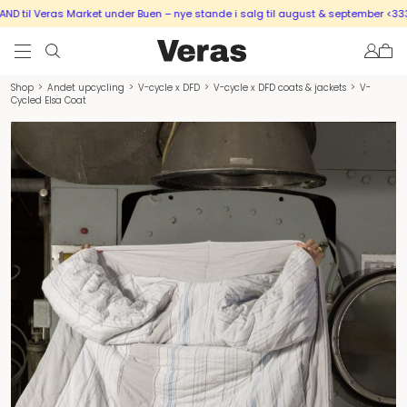
 til Veras Market under Buen – nye stande i salg til august & september <333
Shop
>
Andet upcycling
>
V-cycle x DFD
>
V-cycle x DFD coats & jackets
>
V-
Cycled Elsa Coat