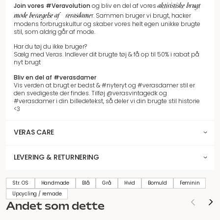
aktivistiske brugt
Join vores
#Veravolution
og bliv en del af vores
mode bevægelse af #verasdame
r.
Sammen bruger vi brugt, hacker
modens forbrugskultur og skaber vores helt egen unikke brugte
stil, som aldrig går af mode.
Har du tøj du ikke bruger?
Sælg med Veras. Indlever dit brugte tøj & få op til 50% i rabat på
nyt brugt
Bliv en del af #verasdamer
Vis verden at brugt er bedst & #nyteryt og #verasdamer stil er
den svedigeste der findes. Tilføj @verasvintagedk og
#verasdamer i din billedetekst, så deler vi din brugte stil historie
<3
VERAS CARE
LEVERING & RETURNERING
Str. OS
Handmade
Blå
Grå
Hvid
Bomuld
Feminin
Upcycling / remade
Andet som dette