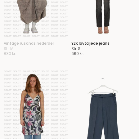
Vintage ruskinds nederdel
Y2K lavtaljede jeans
Str. M
Str. S
880
kr.
660
kr.