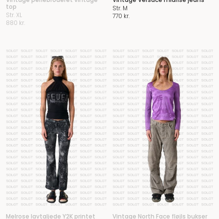
top
Str. M
Str. XL
770
kr.
880
kr.
Melrose lavtaljede Y2K printet
Vintage North Face fløjls bukser