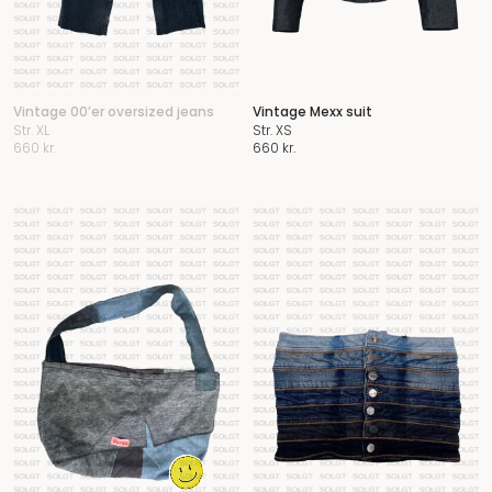
Vintage 00’er oversized jeans
Vintage Mexx suit
Str. XL
Str. XS
660
kr.
660
kr.