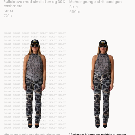
Rullekrave med similisten og 30%
Mohair grunge strik cardigan
cashmere
Str. M
Str. M
660
kr.
770
kr.
Vintage perlebroderet vintage
Vintage Versace midrise jeans