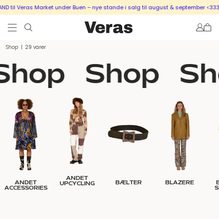
eras Market under Buen – nye stande i salg til august & september <333
SÆLG 
Shop
|
29 varer
Shop
Shop
Sh
ANDET
ANDET
BÆLTER
BLAZERE
UPCYCLING
ACCESSORIES
S