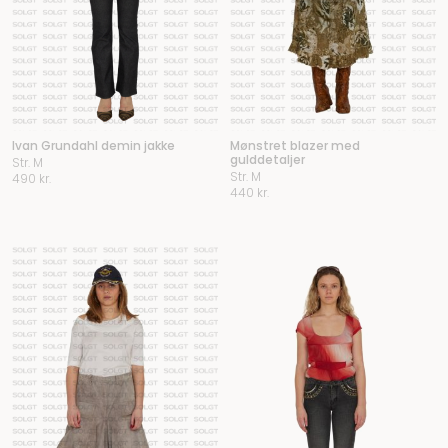
Ivan Grundahl demin jakke
Mønstret blazer med
gulddetaljer
Str. M
Str. M
490
kr.
440
kr.