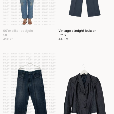
00’er silke festkjole
Vintage straight bukser
Str. L
Str. S
490
kr.
440
kr.