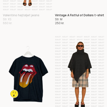
Valentino højtaljet jeans
Vintage A Fistful of Dollars t-shirt
Str. XS
Str. M
660
kr.
250
kr.