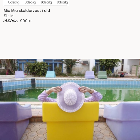
Udsalg
Udsalg
Udsalg
Udsalg
Udsalg
Udsalg
Udsalg
Udsalg
U
Miu Miu skuldervest i uld
Str. M
Original
Current
1.600
kr.
990
kr.
price
price
was:
is:
1.600 kr..
990 kr..