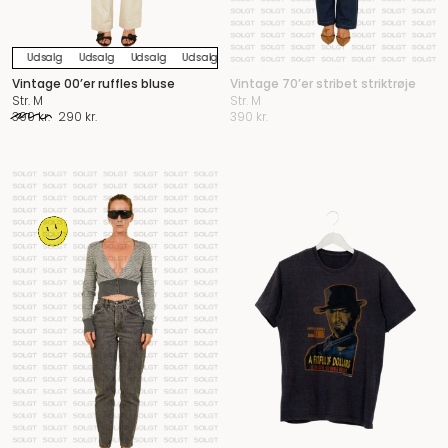
Udsalg
Udsalg
Udsalg
Udsalg
Udsalg
Udsalg
Udsalg
Udsalg
U
Vintage 00’er ruffles bluse
Vintage 70’er stribet striktrøje
Str. M
Str. M
Original
Current
390
kr.
290
kr.
390
kr.
price
price
was:
is:
390 kr..
290 kr..