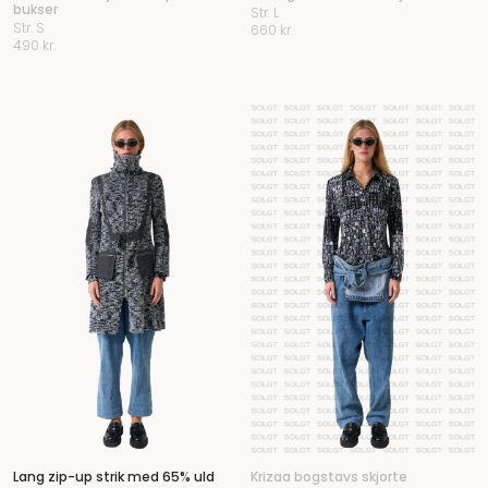
bukser
Str. L
Str. S
660
kr.
490
kr.
Lang zip-up strik med 65% uld
Krizaa bogstavs skjorte