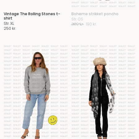
Vintage The Rolling Stones t-
Boheme strikket poncho
shirt
Str. OS
Str. XL
Original
Current
290
kr.
190
kr.
250
kr.
price
price
was:
is:
290 kr..
190 kr..