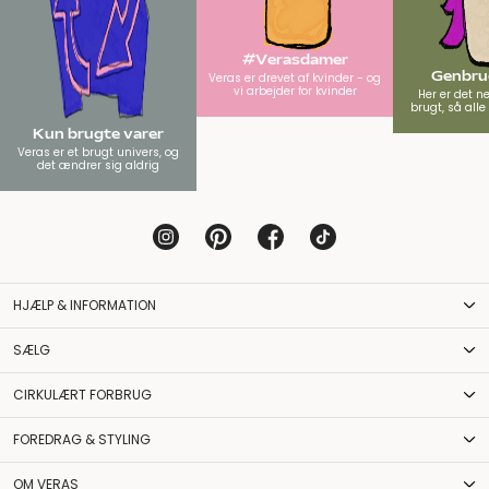
#Verasdamer
Genbrug
Veras er drevet af kvinder - og
vi arbejder for kvinder
Her er det n
brugt, så all
Kun brugte varer
Veras er et brugt univers, og
det ændrer sig aldrig
HJÆLP & INFORMATION
SÆLG
CIRKULÆRT FORBRUG
FOREDRAG & STYLING
OM VERAS