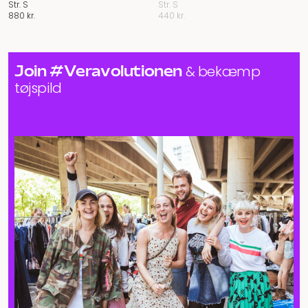
Str. S
Str. S
880
kr.
440
kr.
Join #Veravolutionen
& bekæmp
tøjspild