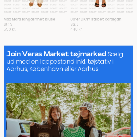
Max Mara langærmet bluse
00’er DKNY stribet cardigan
Str. S
Str. L
550
kr.
440
kr.
Join Veras Market tøjmarked
Sælg
ud med en loppestand inkl. tøjstativ i
Aarhus, København eller Aarhus