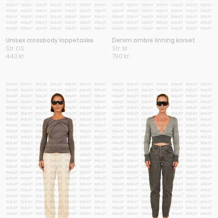
Unisex crossbody loppetaske
Denim ombre linning korset
Str. OS
Str. M
440
kr.
790
kr.