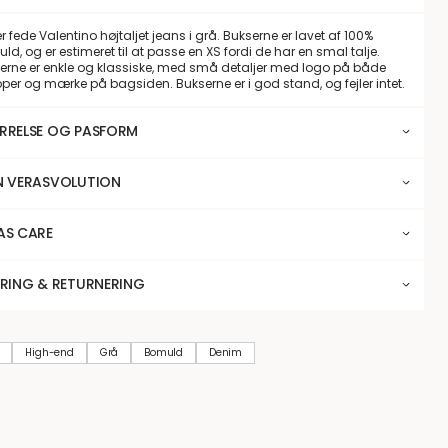
 fede Valentino højtaljet jeans i grå. Bukserne er lavet af 100%
d, og er estimeret til at passe en XS fordi de har en smal talje.
erne er enkle og klassiske, med små detaljer med logo på både
per og mærke på bagsiden. Bukserne er i god stand, og fejler intet.
RRELSE OG PASFORM
N VERASVOLUTION
AS CARE
ERING & RETURNERING
High-end
Grå
Bomuld
Denim