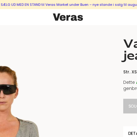
 UD MED EN STAND til Veras Market under Buen – nye stande i salg til august &
Va
je
Str. XS
Dette
genbr
SOL
DET