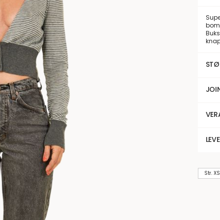
Super
bomul
Buks
knap
STØ
JOI
VER
LEV
Str. XS