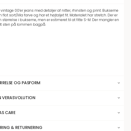
vintage 00’er jeans med detaljer af nitter, rhinsten og print. Bukserne
en flot sort/lilla farve og har et højtaljet fit. Materialet har stretch. Der er
 størrelse i bukserne, men er estimeret til at fitte S-M. Der mangler en
lt sten på lommen bagpå.
RRELSE OG PASFORM
N VERASVOLUTION
AS CARE
ERING & RETURNERING