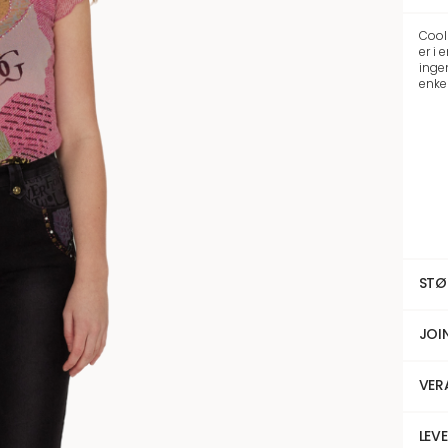
Cool 
er i 
ingen
enke
STØ
JOI
VER
LEV