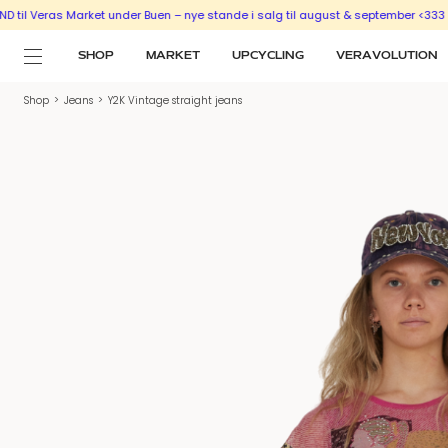
s Market under Buen – nye stande i salg til august & september <333
SÆLG UD 
SHOP
MARKET
UPCYCLING
VERAVOLUTION
Shop
>
Jeans
>
Y2K Vintage straight jeans