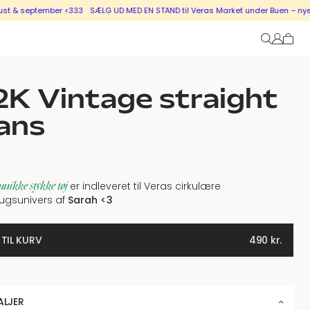
tember <333
SÆLG UD MED EN STAND til Veras Market under Buen – nye stande i 
K Vintage straight
ans
unikke stykke tøj
er indleveret til Veras cirkulære
ugsunivers af
Sarah
<3
 TIL KURV
490
kr.
ALJER