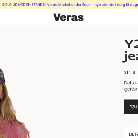
MED EN STAND til Veras Market under Buen – nye stande i salg til august & sep
Y2
je
Str. S
Dette
genbr
FØJ
DET