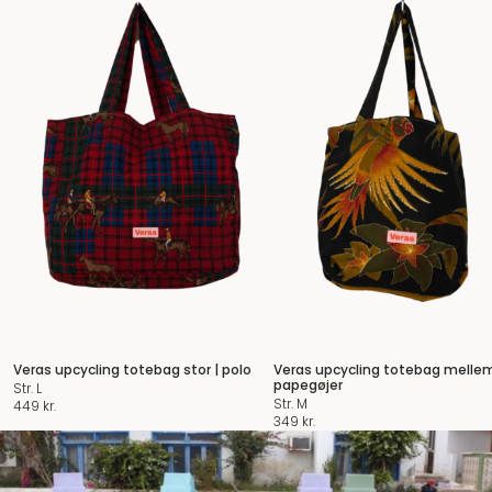
Veras upcycling totebag stor | polo
Veras upcycling totebag melle
papegøjer
Str. L
Str. M
449
kr.
349
kr.