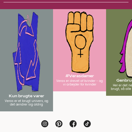
#Verasdamer
Genbrug
Veras er drevet af kvinder - og
vi arbejder for kvinder
Her er det n
brugt, så all
Kun brugte varer
Veras er et brugt univers, og
det ændrer sig aldrig