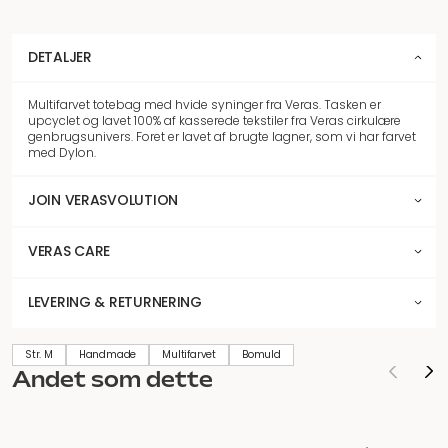
DETALJER
Multifarvet totebag med hvide syninger fra Veras. Tasken er
upcyclet og lavet 100% af kasserede tekstiler fra Veras cirkulære
genbrugsunivers. Foret er lavet af brugte lagner, som vi har farvet
med Dylon.
JOIN VERASVOLUTION
VERAS CARE
LEVERING & RETURNERING
Str. M
Handmade
Multifarvet
Bomuld
Andet som dette