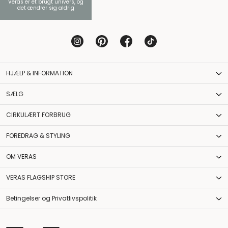
Veras er et brugt univers, og
det ændrer sig aldrig
HJÆLP & INFORMATION
SÆLG
CIRKULÆRT FORBRUG
FOREDRAG & STYLING
OM VERAS
VERAS FLAGSHIP STORE
Betingelser og Privatlivspolitik