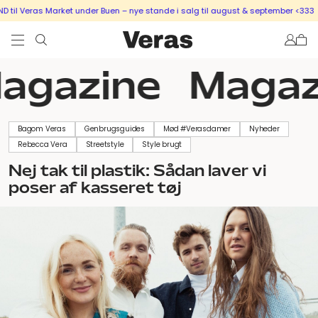
l Veras Market under Buen – nye stande i salg til august & september <333
SÆ
agazine
Magaz
Bagom Veras
Genbrugsguides
Mød #Verasdamer
Nyheder
Rebecca Vera
Streetstyle
Style brugt
Nej tak til plastik: Sådan laver vi
poser af kasseret tøj