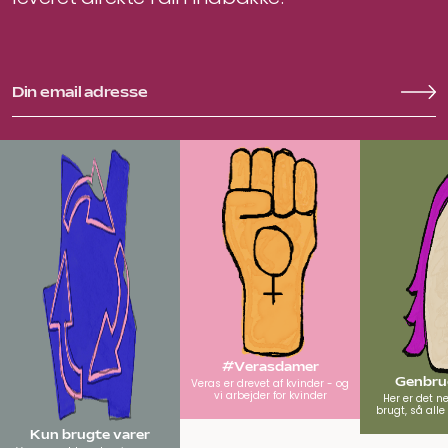
#Verasdamer
Genbrug
Veras er drevet af kvinder - og
vi arbejder for kvinder
Her er det n
brugt, så all
Kun brugte varer