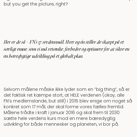
but you get the picture, right?
Her er de så – FN’s 17 verdensmål. Hver og én stiller de skarpt på et
særligt emne, som vi må retænke, forbedre og optimere for at sikre en
en bæredygtige udvikling på et globalt plan.
Selvom målene måske ikke lyder som en ”big thing”, så er
det faktisk ret kæmpe stort, at HELE verdenen (okay, alle
FN’s medlemslande, but still) i 2015 blev enige om noget så
konkret som 17 mål, der skal forme vores fælles fremtid.
Målene trådte i kraft i januar 2016 og skal frem til 2030
sætte hele verdens kurs mod en mere bæredygtig
udvikling for både mennesker og planeten, vi bor på.