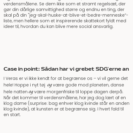
verdensmålene. Se dem ikke som et stramt regelsæt, der
gør din dårlige samvittighed større og endnu en ting, der
skal på din "jeg-skal-huske-at-blive-et-bedre-menneske”-
liste, men hellere som et inspirerende skattekort fyldt med
ideer til, hvordan du kan blive mere social ansvarlig.
Case in point: Sådan har vi grebet SDG’erne an
I Veras er vi ikke kendt for at begrænse os – vi vil gerne det
og
hele! Hoppe i nyt tøj
være gode mod planeten, danse
og
hele natten
være morgenfriske til loppe dagen derpå.
Når det kommer til verdensmålene, har jeg dog lært af en
klog dame (surprise: bag enhver klog kvinde står en anden
klog kvinde), at kunsten er at begrænse sig. I hvert fald til
en start.