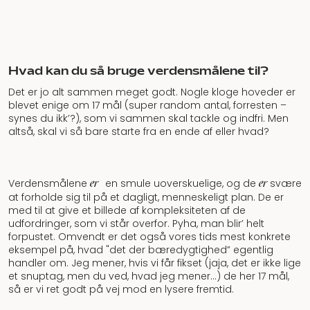
Hvad kan du så bruge verdensmålene til?
Det er jo alt sammen meget godt. Nogle kloge hoveder er
blevet enige om 17 mål (super random antal, forresten –
synes du ikk’?), som vi sammen skal tackle og indfri. Men
altså, skal vi så bare starte fra en ende af eller hvad?
er
er
Verdensmålene
en smule uoverskuelige, og de
svære
at forholde sig til på et dagligt, menneskeligt plan. De er
med til at give et billede af kompleksiteten af de
udfordringer, som vi står overfor. Pyha, man blir’ helt
forpustet. Omvendt er det også vores tids mest konkrete
eksempel på, hvad "det der bæredygtighed” egentlig
handler om. Jeg mener, hvis vi får fikset (jaja, det er ikke lige
et snuptag, men du ved, hvad jeg mener…) de her 17 mål,
så er vi ret godt på vej mod en lysere fremtid.