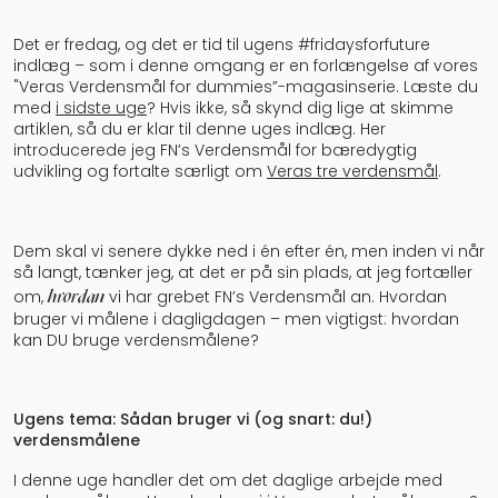
Det er fredag, og det er tid til ugens #fridaysforfuture
indlæg – som i denne omgang er en forlængelse af vores
"Veras Verdensmål for dummies”-magasinserie. Læste du
med
i sidste uge
? Hvis ikke, så skynd dig lige at skimme
artiklen, så du er klar til denne uges indlæg. Her
introducerede jeg FN’s Verdensmål for bæredygtig
udvikling og fortalte særligt om
Veras tre verdensmål
.
Dem skal vi senere dykke ned i én efter én, men inden vi når
så langt, tænker jeg, at det er på sin plads, at jeg fortæller
hvordan
om,
vi har grebet FN’s Verdensmål an. Hvordan
bruger vi målene i dagligdagen – men vigtigst: hvordan
kan DU bruge verdensmålene?
Ugens tema: Sådan bruger vi (og snart: du!)
verdensmålene
I denne uge handler det om det daglige arbejde med