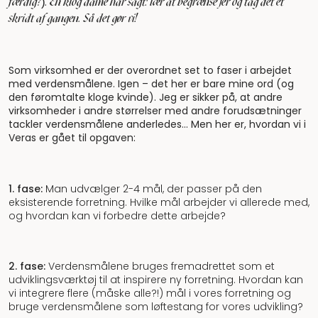
færdig?). En klog dame har sagt: lær at begrænse jer og tag det ét
skridt af gangen. Så det gør vi!
Som virksomhed er der overordnet set to faser i arbejdet
med verdensmålene. Igen – det her er bare mine ord (og
den føromtalte kloge kvinde). Jeg er sikker på, at andre
virksomheder i andre størrelser med andre forudsætninger
tackler verdensmålene anderledes… Men her er, hvordan vi i
Veras er gået til opgaven:
1. fase:
Man udvælger 2-4 mål, der passer på den
eksisterende forretning. Hvilke mål arbejder vi allerede med,
og hvordan kan vi forbedre dette arbejde?
2. fase:
Verdensmålene bruges fremadrettet som et
udviklingsværktøj til at inspirere ny forretning. Hvordan kan
vi integrere flere (måske alle?!) mål i vores forretning og
bruge verdensmålene som løftestang for vores udvikling?