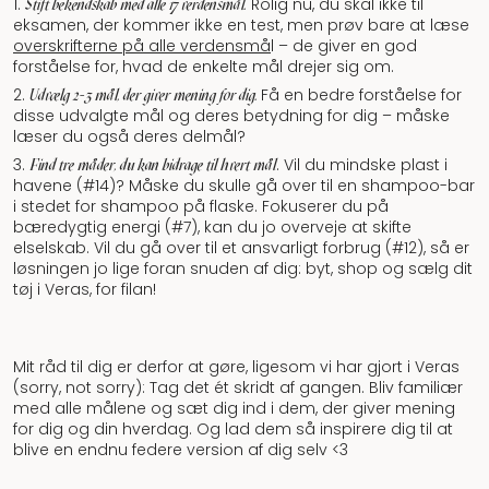
Rolig nu, du skal ikke til
Stift bekendskab med alle 17 verdensmål.
eksamen, der kommer ikke en test, men prøv bare at læse
overskrifterne på alle verdensmå
l – de giver en god
forståelse for, hvad de enkelte mål drejer sig om.
Få en bedre forståelse for
Udvælg 2-3 mål, der giver mening for dig.
disse udvalgte mål og deres betydning for dig – måske
læser du også deres delmål?
. Vil du mindske plast i
Find tre måder, du kan bidrage til hvert mål
havene (#14)? Måske du skulle gå over til en shampoo-bar
i stedet for shampoo på flaske. Fokuserer du på
bæredygtig energi (#7), kan du jo overveje at skifte
elselskab. Vil du gå over til et ansvarligt forbrug (#12), så er
løsningen jo lige foran snuden af dig: byt, shop og sælg dit
tøj i Veras, for filan!
Mit råd til dig er derfor at gøre, ligesom vi har gjort i Veras
(sorry, not sorry): Tag det ét skridt af gangen. Bliv familiær
med alle målene og sæt dig ind i dem, der giver mening
for dig og din hverdag. Og lad dem så inspirere dig til at
blive en endnu federe version af dig selv <3