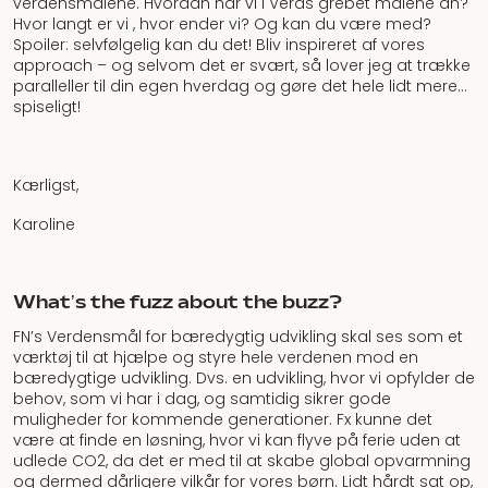
verdensmålene. Hvordan har vi i Veras grebet målene an?
Hvor langt er vi , hvor ender vi? Og kan du være med?
Spoiler: selvfølgelig kan du det! Bliv inspireret af vores
approach – og selvom det er svært, så lover jeg at trække
paralleller til din egen hverdag og gøre det hele lidt mere…
spiseligt!
Kærligst,
Karoline
What’s the fuzz about the buzz?
FN’s Verdensmål for bæredygtig udvikling skal ses som et
værktøj til at hjælpe og styre hele verdenen mod en
bæredygtige udvikling. Dvs. en udvikling, hvor vi opfylder de
behov, som vi har i dag, og samtidig sikrer gode
muligheder for kommende generationer. Fx kunne det
være at finde en løsning, hvor vi kan flyve på ferie uden at
udlede CO2, da det er med til at skabe global opvarmning
og dermed dårligere vilkår for vores børn. Lidt hårdt sat op,