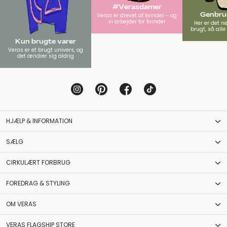
#Verasdamer
Genbrug
Veras er drevet af kvinder - og
vi arbejder for kvinder
Her er det n
brugt, så all
Kun brugte varer
Veras er et brugt univers, og
det ændrer sig aldrig
HJÆLP & INFORMATION
SÆLG
CIRKULÆRT FORBRUG
FOREDRAG & STYLING
OM VERAS
VERAS FLAGSHIP STORE