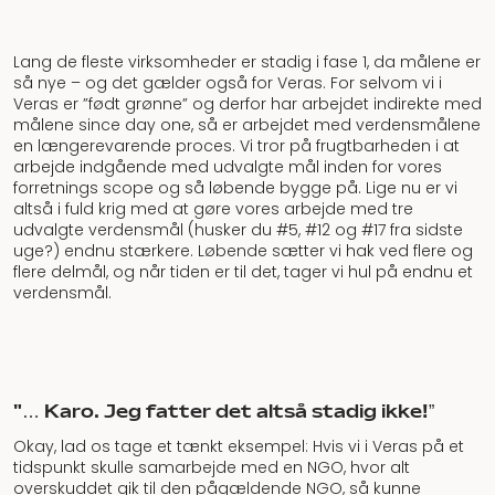
Lang de fleste virksomheder er stadig i fase 1, da målene er
så nye – og det gælder også for Veras. For selvom vi i
Veras er ”født grønne” og derfor har arbejdet indirekte med
målene since day one, så er arbejdet med verdensmålene
en længerevarende proces. Vi tror på frugtbarheden i at
arbejde indgående med udvalgte mål inden for vores
forretnings scope og så løbende bygge på. Lige nu er vi
altså i fuld krig med at gøre vores arbejde med tre
udvalgte verdensmål (husker du #5, #12 og #17 fra sidste
uge?) endnu stærkere. Løbende sætter vi hak ved flere og
flere delmål, og når tiden er til det, tager vi hul på endnu et
verdensmål.
"… Karo. Jeg fatter det altså stadig ikke!”
Okay, lad os tage et tænkt eksempel: Hvis vi i Veras på et
tidspunkt skulle samarbejde med en NGO, hvor alt
overskuddet gik til den pågældende NGO, så kunne