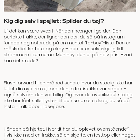
Kig dig selv i spejlet: Spilder du tøj?
Uf det kan være svært. Når den hænger lige der. Den
perfekte frakke, der ligner den der, du så på Instagram
forleden og noterede på en mental "to-buy”-liste. Den er
måske lidt kortere, og okay – den er er selvfølgelig lidt
strammere i ærmerne. Men hey, den er på halv pris. Hvad
kan det skade?
Flash forward til en måned senere, hvor du stadig ikke har
luftet din nye frakke, fordi den jo faktisk ikke var sagen –
også selvom den var billig. Og hvor du ovenikøbet stadig
ikke har fået stillet lysten til den smukke uldsag, du så på
Insta… Talk about lose/lose.
Hånden på hjertet. Hvor tit har du oplevet ovenstående?
Hvis ikke med en frakke, så en skjorte, en festtop eller noget