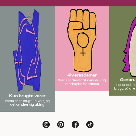
#Verasdamer
Genbrug
Veras er drevet af kvinder - og
vi arbejder for kvinder
Her er det n
brugt, så all
Kun brugte varer
Veras er et brugt univers, og
det ændrer sig aldrig