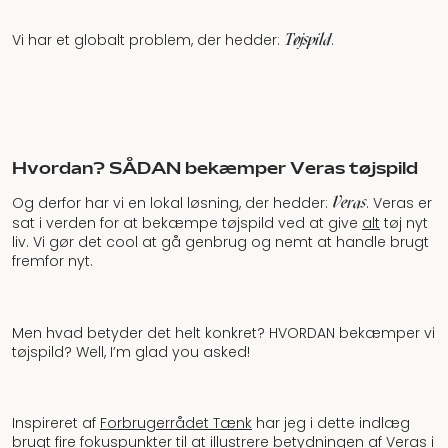
Tøjspild
Vi har et globalt problem, der hedder:
.
Hvordan? SÅDAN bekæmper Veras tøjspild
Veras
Og derfor har vi en lokal løsning, der hedder:
. Veras er
sat i verden for at bekæmpe tøjspild ved at give
alt
tøj nyt
liv. Vi gør det cool at gå genbrug og nemt at handle brugt
fremfor nyt.
Men hvad betyder det helt konkret? HVORDAN bekæmper vi
tøjspild? Well, I’m glad you asked!
Inspireret af
Forbrugerrådet Tænk
har jeg i dette indlæg
brugt fire fokuspunkter til at illustrere betydningen af Veras i