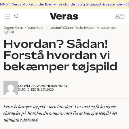
l Veras Market under Buen – nye stande i salg til august & september <333
S
Bagom Veras
>
Veras viden
>
Hvordan? Sådan! Forstå hvordan vi bekæmper
tøjspild
Hvordan? Sådan!
Forstå hvordan vi
bekæmper tøjspild
SKREVET AF: DAMERNE BAG VERAS
DATO: 10. DECEMBER 2020
Veras bekæmper tøjspild – men hvordan? Læs med og få konkrete
eksempler på, hvordan du sammen med Veras kan give tøjspild det
ultimative dødsstød!