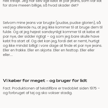
helt tredje. Jeg har selv lige købt et par jeans, som var lidt
for store meeen billige, så hvad skader det?
Selvom mine jeans var brugte (pudse, pudse glorien), så
ved jeg allerede nu, at jeg ikke kommer til at bruge dem til
fulde. Og at jeg højest sandsynligt kommer til at købe et
par nye, der sidder rigtigt – og som jeg bare skulle have
købt fra start af. Og det kan jeg, fordi det er nemt, hurtigt
og ikke mindst billigt i vore dage at finde et par nye jeans.
Eller en frakke. Eller en skjorte. Eller en festtop. Eller eller
eller….
Vi køber for meget – og bruger for lidt
Fact: Produktionen af tekstilfibre er tredoblet siden 1975 –
og forbruget af tøj og sko vokser stadig.