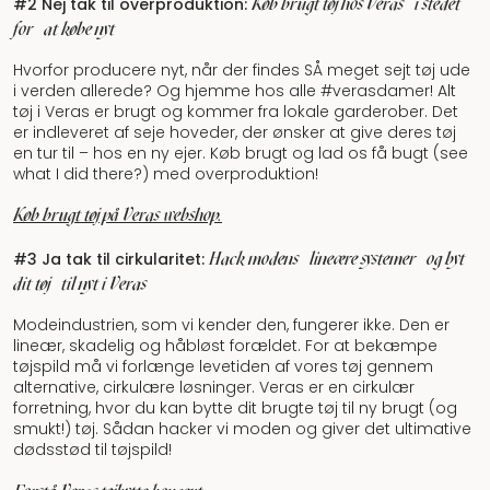
Køb brugt tøj hos Veras
i stedet
#2 Nej tak til overproduktion:
for
at købe nyt
Hvorfor producere nyt, når der findes SÅ meget sejt tøj ude
i verden allerede? Og hjemme hos alle #verasdamer! Alt
tøj i Veras er brugt og kommer fra lokale garderober. Det
er indleveret af seje hoveder, der ønsker at give deres tøj
en tur til – hos en ny ejer. Køb brugt og lad os få bugt (see
what I did there?) med overproduktion!
Køb brugt tøj på Veras webshop.
Hack modens
lineære systemer
og byt
#3 Ja tak til cirkularitet:
dit tøj
til nyt i Veras
Modeindustrien, som vi kender den, fungerer ikke. Den er
lineær, skadelig og håbløst forældet. For at bekæmpe
tøjspild må vi forlænge levetiden af vores tøj gennem
alternative, cirkulære løsninger. Veras er en cirkulær
forretning, hvor du kan bytte dit brugte tøj til ny brugt (og
smukt!) tøj. Sådan hacker vi moden og giver det ultimative
dødsstød til tøjspild!