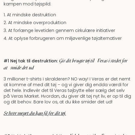
kampen mod tøjspild:
At mindske destruktion
At mindske overproduktion
At forlænge levetiden gennem cirkulære initiativer
At oplyse forbrugeren om miljøvenlige tøjalternativer
Giv dit brugte tøj til
Veras
i stedet for
#1 Nej tak til destruktion:
at
smide det ud
3 millioner t-shirts i skralderen? NO way! I Veras er det nemt
at komme af med dit tøj – og vi giver dig endda værdi for
det hele. Indlevér det til Veras tøjbytte eller sælg det selv
på Veras Market. Hvordan, du giver dit tøj nyt liv, er op til dig
og dit behov. Bare lov os, at du ikke smider det ud!
Se hvor meget du kan få for dit tøj.