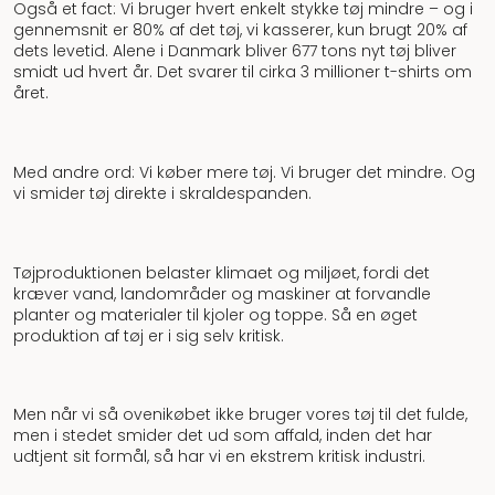
Også et fact: Vi bruger hvert enkelt stykke tøj mindre – og i
gennemsnit er 80% af det tøj, vi kasserer, kun brugt 20% af
dets levetid. Alene i Danmark bliver 677 tons nyt tøj bliver
smidt ud hvert år. Det svarer til cirka 3 millioner t-shirts om
året.
Med andre ord: Vi køber mere tøj. Vi bruger det mindre. Og
vi smider tøj direkte i skraldespanden.
Tøjproduktionen belaster klimaet og miljøet, fordi det
kræver vand, landområder og maskiner at forvandle
planter og materialer til kjoler og toppe. Så en øget
produktion af tøj er i sig selv kritisk.
Men når vi så ovenikøbet ikke bruger vores tøj til det fulde,
men i stedet smider det ud som affald, inden det har
udtjent sit formål, så har vi en ekstrem kritisk industri.