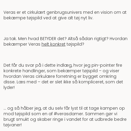
Veras er et cirkulært genbrugsunivers med en vision om at
bekæmpe tøjspild ved at give alt tøj nyt liv.
Ja tak. Men hvad BETYDER det? Altså sådan rigtigt? Hvordan
bekæmper Veras
helt konkret
tøjspild?
Det får du svar på i dette indlæg, hvor jeg pin-pointer fire
konkrete handlinger, som bekæmper tøjspild – og viser
hvordan Veras cirkulære forretning er bygget omkring
disse. Læs med – det er slet ikke så kompliceret, som det
lyder!
… og så håber jeg, at du selv får lyst til at tage kampen op
mod tøjspild som en af #verasdamer. Sammen gør vi
brugt smukt og skaber ringe i vandet for at udbrede bedre
tøjvaner!