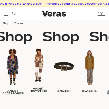
ras Market under Buen – nye stande i salg til august & september <333
SÆLG U
Shop
|
120 varer
Shop
Shop
Sh
ANDET
ANDET
BÆLTER
BLAZERE
UPCYCLING
ACCESSORIES
S