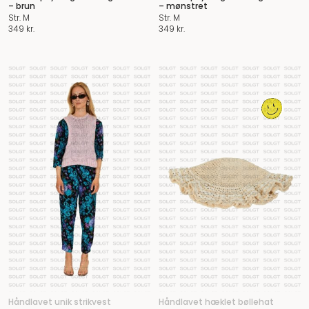
– brun
– mønstret
Str. M
Str. M
349
kr.
349
kr.
Håndlavet unik strikvest
Håndlavet hæklet bøllehat