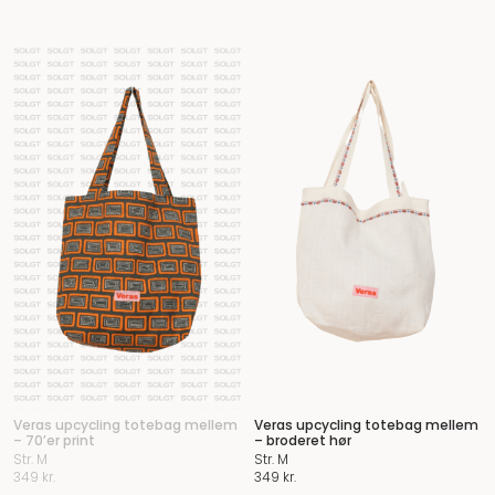
Veras upcycling totebag mellem
Veras upcycling totebag mellem
– 70’er print
– broderet hør
Str. M
Str. M
349
kr.
349
kr.