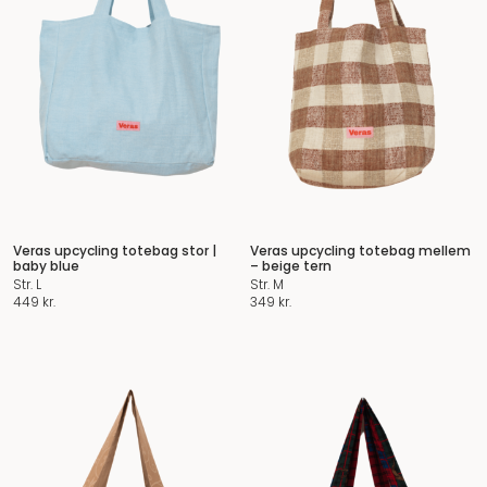
Veras upcycling totebag stor |
Veras upcycling totebag mellem
baby blue
– beige tern
Str. L
Str. M
449
kr.
349
kr.