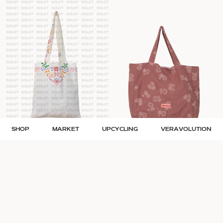
SHOP
MARKET
UPCYCLING
VERAVOLUTION
Veras upcycling totebag lille –
Veras upcycling totebag stor –
hvid broderet
pink blomstret
Str. S
Str. L
199
kr.
449
kr.