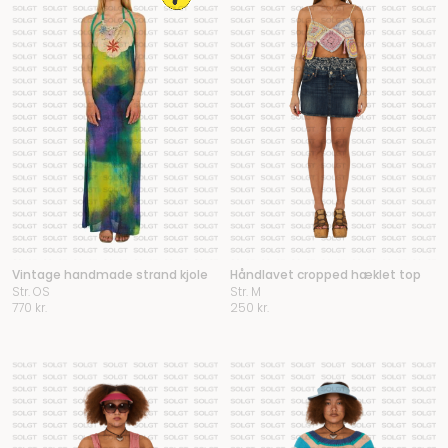
Vintage handmade strand kjole
Håndlavet cropped hæklet top
Str. OS
Str. M
770
kr.
250
kr.