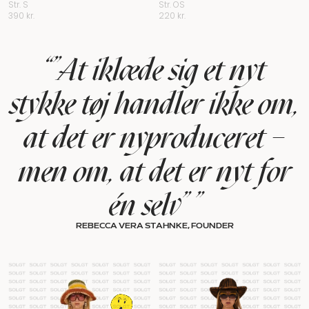
Str. S
Str. OS
390
kr.
220
kr.
“”At iklæde sig et nyt
stykke tøj handler ikke om,
at det er nyproduceret –
men om, at det er nyt for
én selv” ”
REBECCA VERA STAHNKE, FOUNDER