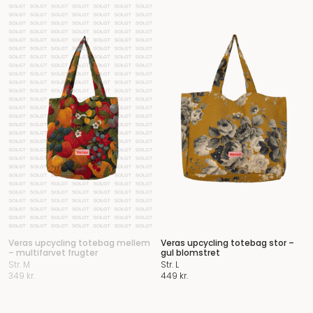
Veras upcycling totebag mellem
Veras upcycling totebag stor –
– multifarvet frugter
gul blomstret
Str. M
Str. L
349
kr.
449
kr.