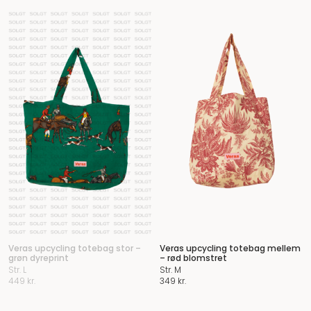
Veras upcycling totebag stor –
Veras upcycling totebag mellem
grøn dyreprint
– rød blomstret
Str. L
Str. M
449
kr.
349
kr.