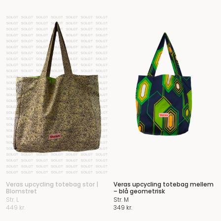
Veras upcycling totebag stor |
Veras upcycling totebag mellem
Blomstret
– blå geometrisk
Str. L
Str. M
449
kr.
349
kr.