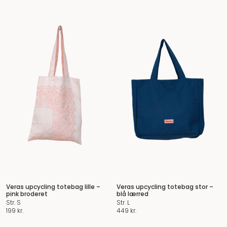
Veras upcycling totebag lille –
Veras upcycling totebag stor –
pink broderet
blå lærred
Str. S
Str. L
199
kr.
449
kr.