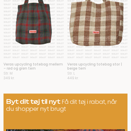
Veras upcycling totebag mellem
Veras upcycling totebag stor |
– rød og grøn tern
beige tern
Str. M
Str. L
349
kr.
449
kr.
Byt dit tøj til nyt
Få dit tøj i rabat, når
du shopper nyt brugt