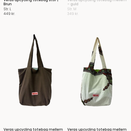
Brun
– guld
Str. L
Str. M
449
kr.
349
kr.
Veras upcycling totebag mellem
Veras upcycling totebag mellem