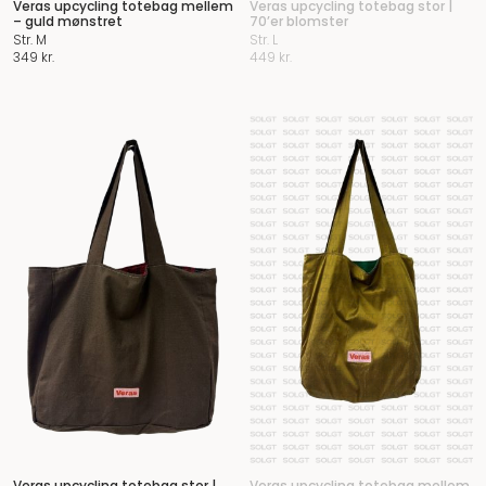
Veras upcycling totebag mellem
Veras upcycling totebag stor |
– guld mønstret
70’er blomster
Str. M
Str. L
349
kr.
449
kr.
Veras upcycling totebag stor |
Veras upcycling totebag mellem