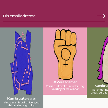
#Verasdamer
Genbrug
Veras er drevet af kvinder - og
vi arbejder for kvinder
Her er det n
brugt, så all
Kun brugte varer
Veras er et brugt univers, og
det ændrer sig aldrig