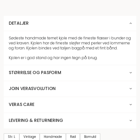
DETALJER
Sødeste handmade ternet kjole med de fineste flæser i bunder og
ved kraven. Kjolen har de fineste sløjfer med perler ved lommerne
og foran. Kjolen bindes ved taljen bagpå med et fint bånd.
Kjolen er i god stand og har ingen tegn på brug.
STØRRELSE OG PASFORM
JOIN VERASVOLUTION
VERAS CARE
LEVERING & RETURNERING
Str. L
Vintage
Handmade
Rød
Bomuld