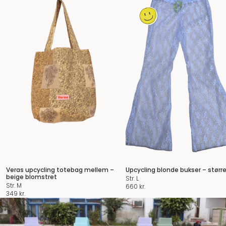
Veras upcycling totebag mellem –
Upcycling blonde bukser – størr
beige blomstret
Str. L
Str. M
660
kr.
349
kr.