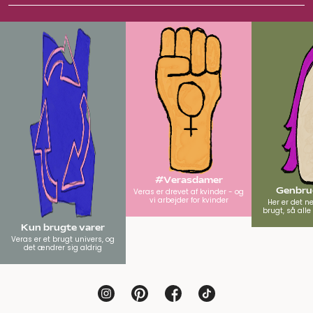
#Verasdamer
Genbrug
Veras er drevet af kvinder - og
vi arbejder for kvinder
Her er det n
brugt, så all
Kun brugte varer
Veras er et brugt univers, og
det ændrer sig aldrig