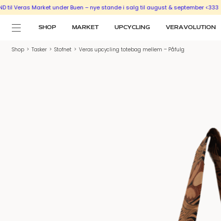
eras Market under Buen – nye stande i salg til august & september <333
SÆLG 
SHOP
MARKET
UPCYCLING
VERAVOLUTION
Shop
>
Tasker
>
Stofnet
>
Veras upcycling totebag mellem – Påfulg