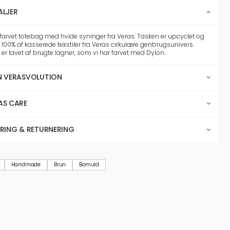
ALJER
ifarvet totebag med hvide syninger fra Veras. Tasken er upcyclet og
 100% af kasserede tekstiler fra Veras cirkulære genbrugsunivers.
 er lavet af brugte lagner, som vi har farvet med Dylon.
N VERASVOLUTION
AS CARE
ERING & RETURNERING
Handmade
Brun
Bomuld