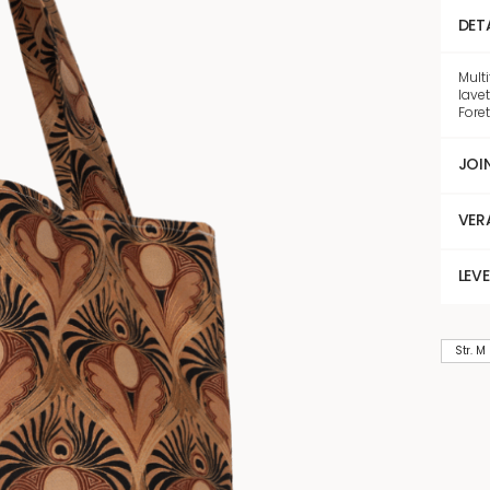
DET
Mult
lavet
Foret
JOI
VER
LEV
Str. M