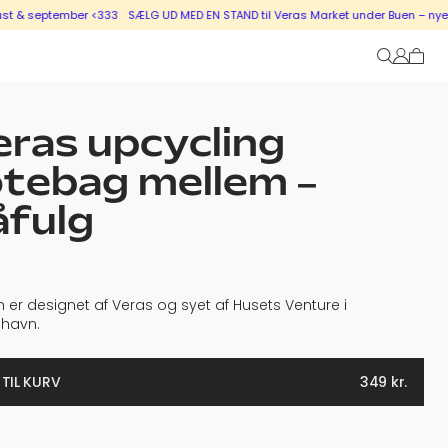
 september <333
SÆLG UD MED EN STAND til Veras Market under Buen – nye stand
ras upcycling
tebag mellem –
åfulg
 er designet af Veras og syet af Husets Venture i
havn.
 TIL KURV
349
kr.