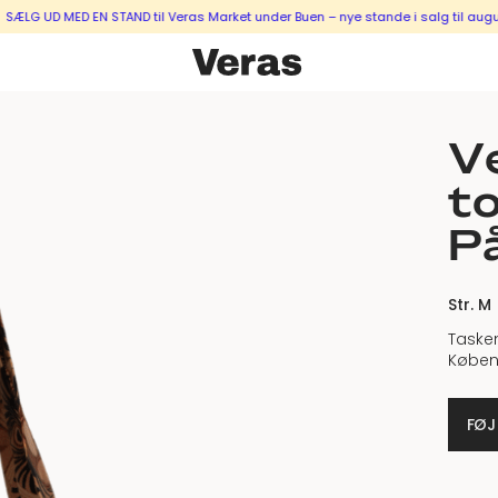
UD MED EN STAND til Veras Market under Buen – nye stande i salg til august &
Ve
to
P
Str. M
Tasken
Køben
FØJ