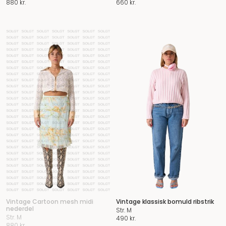
880
kr.
660
kr.
Vintage Cartoon mesh midi
Vintage klassisk bomuld ribstrik
nederdel
Str. M
Str. M
490
kr.
880
kr.