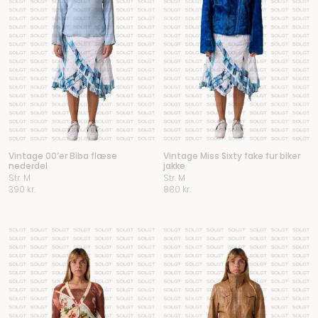
Vintage 00’er Biba flæse
Vintage Miss Sixty fake fur biker
nederdel
jakke
Str. M
Str. M
390
kr.
880
kr.