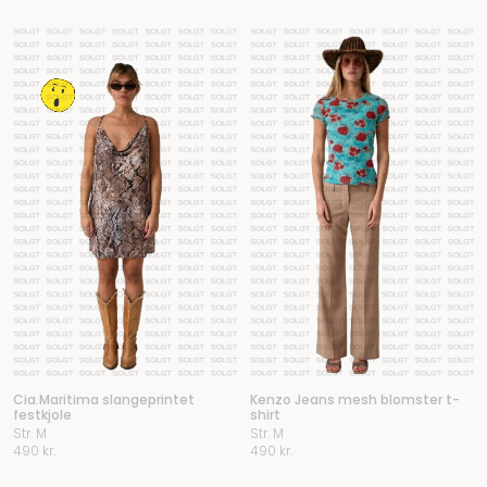
Cia.Maritima slangeprintet
Kenzo Jeans mesh blomster t-
festkjole
shirt
Str. M
Str. M
490
kr.
490
kr.