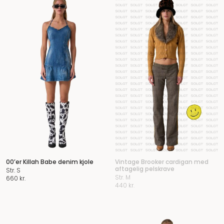
00’er Killah Babe denim kjole
Vintage Brooker cardigan med
aftagelig pelskrave
Str. S
Str. M
660
kr.
440
kr.