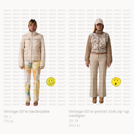
Vintage 00’er læderjakke
Vintage 00’er printet strik zip-up
cardigan
Str. L
Str. M
770
kr.
550
kr.