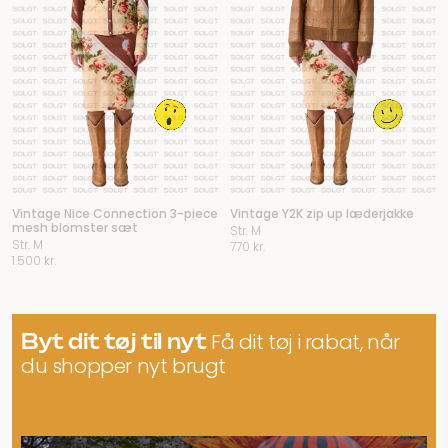
Vintage Nice Connection 3-piece
Vintage Y2K zip up læderjakke
mesh blomster sæt
Str. M
Str. M
770
kr.
1.500
kr.
Byt dit tøj til nyt
Få dit tøj i rabat, når
du shopper nyt brugt