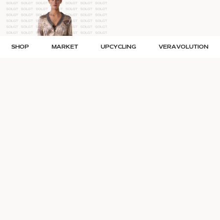
SHOP
MARKET
UPCYCLING
VERAVOLUTION
Rare find: Munthe plus simonsen
Vintage Airfield leopard fake faur
silke sæt
frakke
Str. S
Str. M
1.900
kr.
990
kr.
V-Impact
Når du shopper i Veras er du