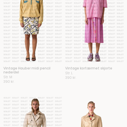
Vintage Hauber midi pencil
Vintage kortærmet skjorte
nederdel
Str. L
Str. M
390
kr.
390
kr.