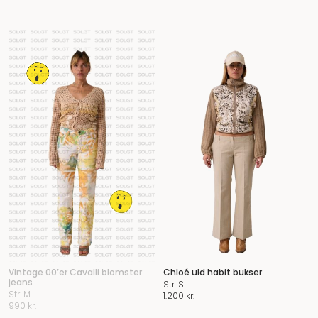
Vintage 00’er Cavalli blomster
Chloé uld habit bukser
jeans
Str. S
Str. M
1.200
kr.
990
kr.