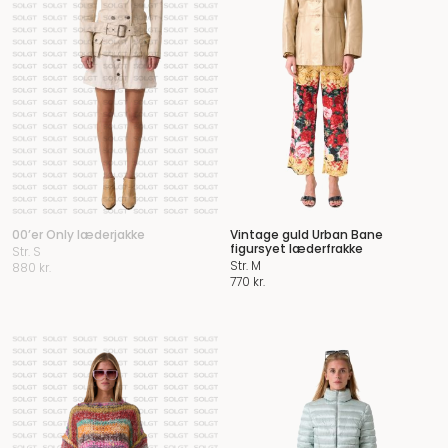
00’er Only læderjakke
Vintage guld Urban Bane
figursyet læderfrakke
Str. S
Str. M
880
kr.
770
kr.