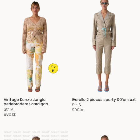
Vintage Kenzo Jungle
Garella 2 pieces sporty 00’er sæt
perlebroderet cardigan
Str. S
Str. M
990
kr.
880
kr.