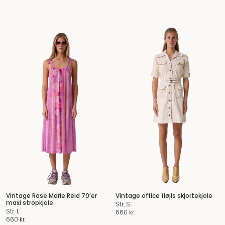
Vintage Rose Marie Reid 70’er
Vintage office fløjls skjortekjole
maxi stropkjole
Str. S
Str. L
660
kr.
660
kr.