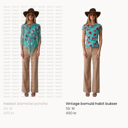
Hæklet blomster poncho
Vintage bomuld habit bukser
Str. M
Str. M
490
kr.
490
kr.