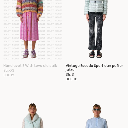
Håndlavet E With Love uld strik
Vintage Escada Sport dun puffer
jakke
Str. OS
Str. S
880
kr.
880
kr.