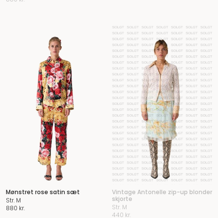
Mønstret rose satin sæt
Vintage Antonelle zip-up blonder
skjorte
Str. M
Str. M
880
kr.
440
kr.