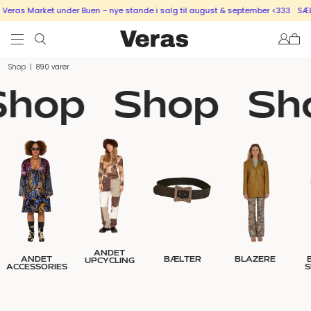
arket under Buen – nye stande i salg til august & september <333
SÆLG UD MED
Shop
|
890 varer
hop
Shop
Sh
ANDET
ANDET
BÆLTER
BLAZERE
UPCYCLING
ACCESSORIES
S