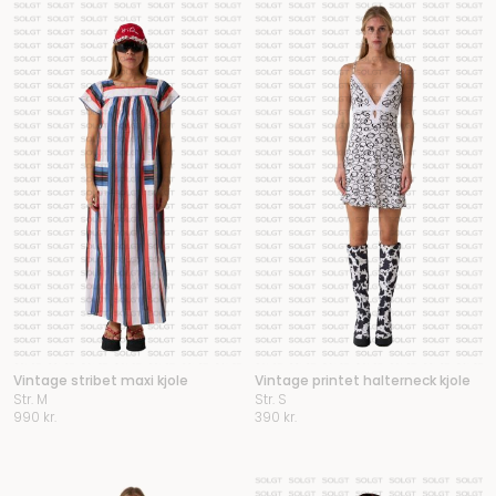
Vintage stribet maxi kjole
Vintage printet halterneck kjole
Str. M
Str. S
990
kr.
390
kr.