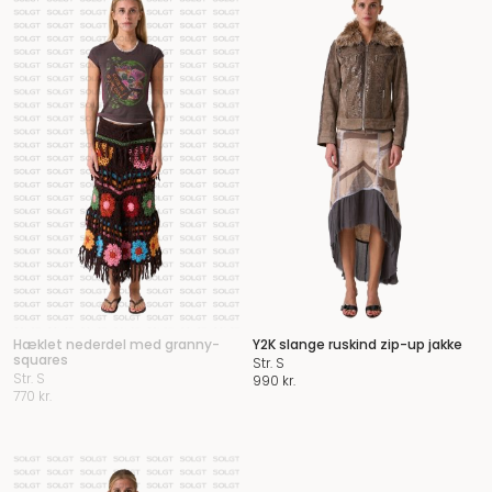
Hæklet nederdel med granny-
Y2K slange ruskind zip-up jakke
squares
Str. S
Str. S
990
kr.
770
kr.