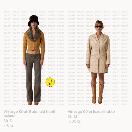
Vintage Killah Babe uld habit
Vintage 00’er læderfrakke
bukser
Str. M
Str. S
1.200
kr.
770
kr.