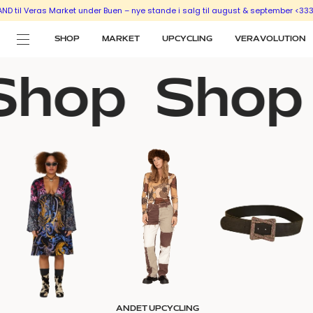
 Market under Buen – nye stande i salg til august & september <333
SÆLG UD M
SHOP
MARKET
UPCYCLING
VERAVOLUTION
hop
Shop
ANDET UPCYCLING