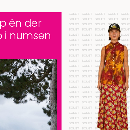
p én der
ub i numsen