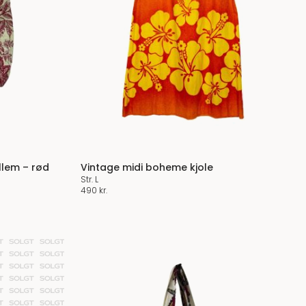
llem – rød
Vintage midi boheme kjole
Str. L
490
kr.