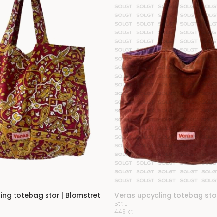
ing totebag stor | Blomstret
Veras upcycling totebag stor
Str. L
449
kr.