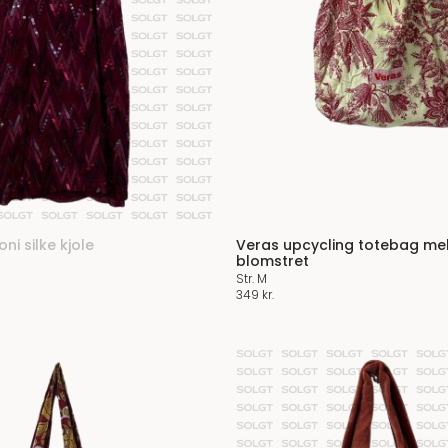
ni silke kjole
Veras upcycling totebag me
blomstret
Str. M
349
kr.