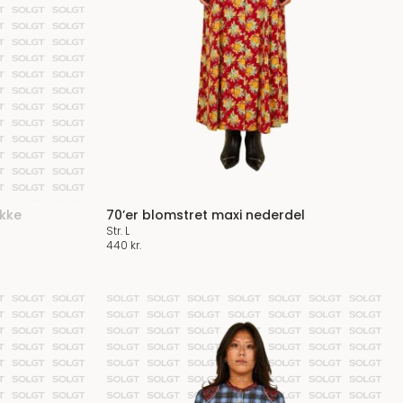
akke
70’er blomstret maxi nederdel
Str. L
440
kr.