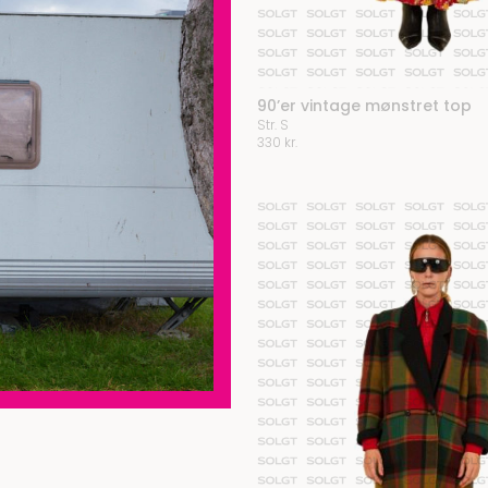
90’er vintage mønstret top
Str. S
330
kr.