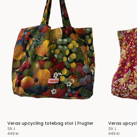
Veras upcycling totebag stor | Frugter
Veras upcycl
Str. L
Str. L
449
kr.
449
kr.