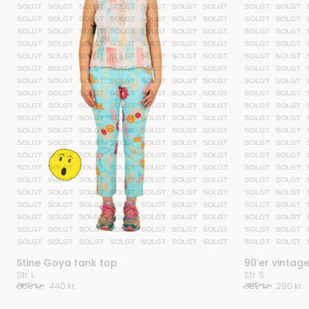
Stine Goya tank top
90’er vintage
Str. L
Str. S
Den
Den
Den
D
660
kr.
440
kr.
390
kr.
290
kr.
oprindelige
aktuelle
oprinde
a
pris
pris
pris
p