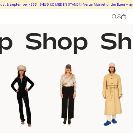
tember <333
SÆLG UD MED EN STAND til Veras Market under Buen – nye stande i 
p
Shop
Sh