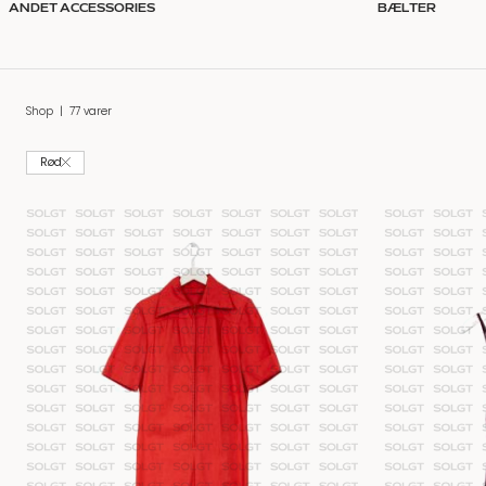
ANDET ACCESSORIES
BÆLTER
Shop
|
77 varer
Rød