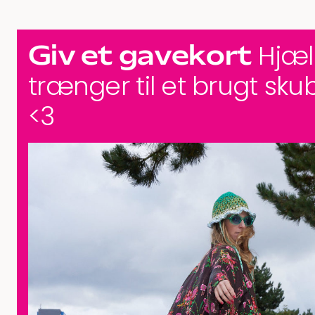
Giv et gavekort
Hjæl
trænger til et brugt sk
<3