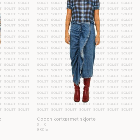
p
Coach kortærmet skjorte
Str. S
880
kr.