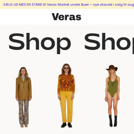
ED EN STAND til Veras Market under Buen – nye stande i salg til august & sep
Shop
Sho