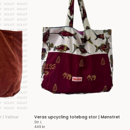
 | Velour
Veras upcycling totebag stor | Mønstret
Str. L
449
kr.