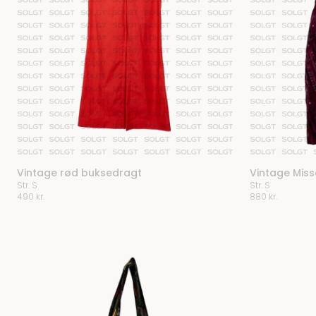
Vintage rød buksedragt
Vintage Misso
Str. S
Str. S
490
kr.
880
kr.