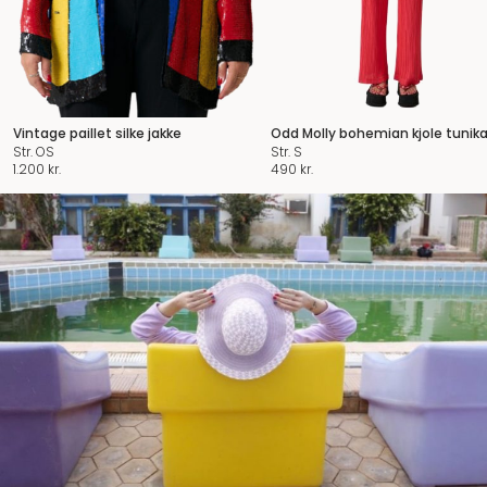
Vintage paillet silke jakke
Odd Molly bohemian kjole tunik
Str. OS
Str. S
1.200
kr.
490
kr.