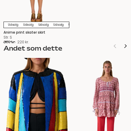
Udsalg
Udsalg
Udsalg
Udsalg
Udsalg
Udsalg
Udsalg
Udsalg
U
Anime print skater skirt
Str. S
Den
Den
290
kr.
220
kr.
oprindelige
aktuelle
Andet som dette
pris
pris
var:
er:
290 kr..
220 kr..