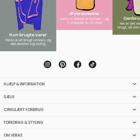
#Verasdamer
Genbrug
Veras er drevet af kvinder - og
vi arbejder for kvinder
Her er det n
brugt, så all
Kun brugte varer
Veras er et brugt univers, og
det ændrer sig aldrig
HJÆLP & INFORMATION
SÆLG
CIRKULÆRT FORBRUG
FOREDRAG & STYLING
OM VERAS