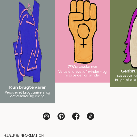
#Verasdamer
Genbrug
Veras er drevet af kvinder - og
vi arbejder for kvinder
Her er det n
brugt, så all
Kun brugte varer
Veras er et brugt univers, og
det ændrer sig aldrig
HJÆLP & INFORMATION