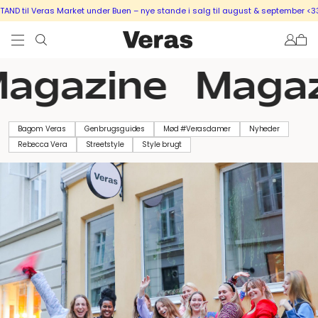
D til Veras Market under Buen – nye stande i salg til august & september <33
agazine
Magaz
Bagom Veras
Genbrugsguides
Mød #Verasdamer
Nyheder
Rebecca Vera
Streetstyle
Style brugt