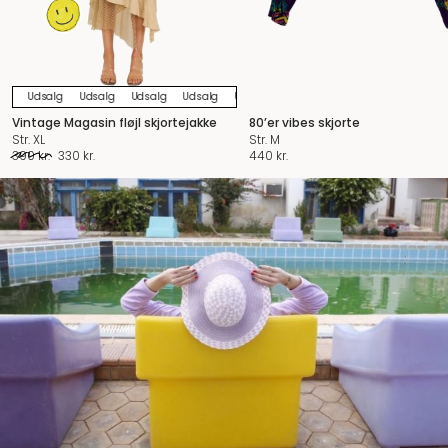
Udsalg
Udsalg
Udsalg
Udsalg
Udsalg
Udsalg
Udsalg
Udsalg
U
Vintage Magasin fløjl skjortejakke
80’er vibes skjorte
Str. XL
Str. M
Den
Den
390
kr.
330
kr.
440
kr.
oprindelige
aktuelle
pris
pris
var:
er:
390 kr..
330 kr..