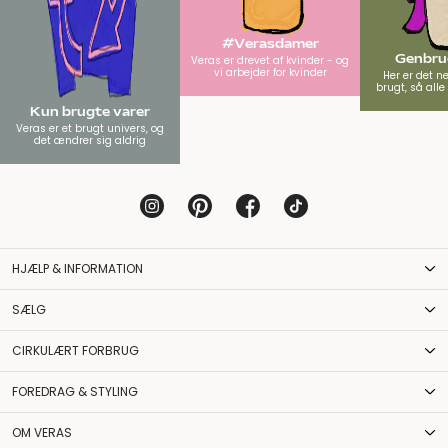
#Verasdamer
Genbrug
Veras er drevet af kvinder - og
vi arbejder for kvinder
Her er det n
brugt, så all
Kun brugte varer
Veras er et brugt univers, og
det ændrer sig aldrig
HJÆLP & INFORMATION
SÆLG
CIRKULÆRT FORBRUG
FOREDRAG & STYLING
OM VERAS