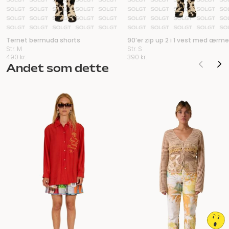
Ternet bermuda shorts
90’er zip up 2 i 1 vest med ærme
Str. M
Str. S
490
kr.
390
kr.
Andet som dette