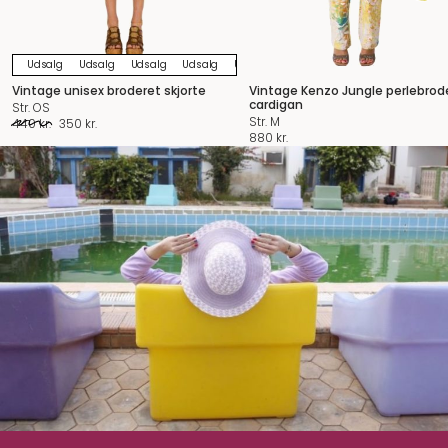
Udsalg
Udsalg
Udsalg
Udsalg
Udsalg
Udsalg
Udsalg
Udsalg
U
Vintage unisex broderet skjorte
Vintage Kenzo Jungle perlebrod
cardigan
Str. OS
Str. M
Original
Current
440
kr.
350
kr.
880
kr.
price
price
was:
is:
440 kr..
350 kr..