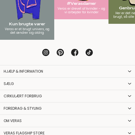
#Verasdamer
Genbrug
Veras er drevet af kvinder - og
vi arbejder for kvinder
Her er det n
brugt, så all
Kun brugte varer
Veras er et brugt univers, og
det ændrer sig aldrig
HJÆLP & INFORMATION
SÆLG
CIRKULÆRT FORBRUG
FOREDRAG & STYLING
OM VERAS
VERAS FLAGSHIP STORE