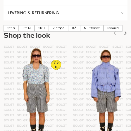
LEVERING & RETURNERING
Str. S
Str. M
Str. L
Vintage
Blå
Multifarvet
Bomuld
Shop the look