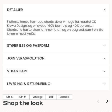
DETALJER
Flotteste ternet Bermuda shorts, de er vintage fra mærket OK
Krzwa Design, og er lavet af 60% bomuld og 40% polyester.
Shortsene har to store lommer foran og en bag ved, samt en lille
lomme med lynlås.
STØRRELSE OG PASFORM
JOIN VERASVOLUTION
VERAS CARE
LEVERING & RETURNERING
Str. S
Str. M
Vintage
Blå
Bomuld
Shop the look