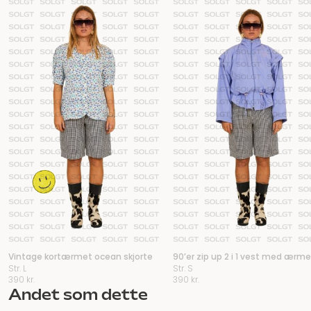
Vintage kortærmet ocean skjorte
90’er zip up 2 i 1 vest med ærme
Str. L
Str. S
390
kr.
390
kr.
Andet som dette