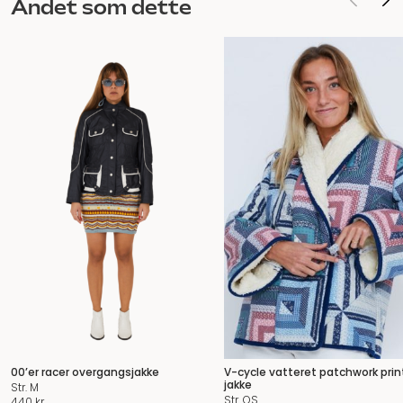
Andet som dette
00’er racer overgangsjakke
V-cycle vatteret patchwork prin
jakke
Str. M
Str. OS
440
kr.