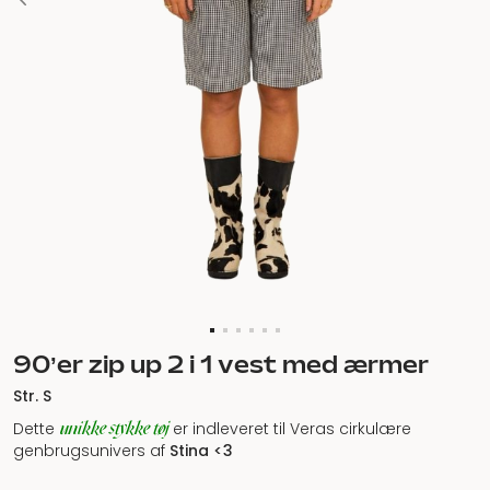
90’er zip up 2 i 1 vest med ærmer
Str. S
unikke stykke tøj
Dette
er indleveret til Veras cirkulære
genbrugsunivers af
Stina <3