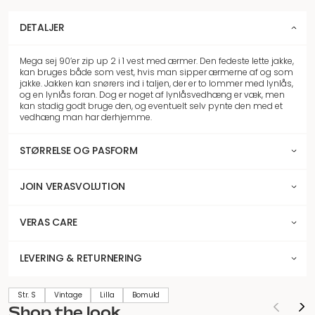
DETALJER
Mega sej 90’er zip up 2 i 1 vest med ærmer. Den fedeste lette jakke,
kan bruges både som vest, hvis man sipper ærmerne af og som
jakke. Jakken kan snørers ind i taljen, der er to lommer med lynlås,
og en lynlås foran. Dog er noget af lynlåsvedhæng er væk, men
kan stadig godt bruge den, og eventuelt selv pynte den med et
vedhæng man har derhjemme.
STØRRELSE OG PASFORM
JOIN VERASVOLUTION
VERAS CARE
LEVERING & RETURNERING
Str. S
Vintage
Lilla
Bomuld
Shop the look