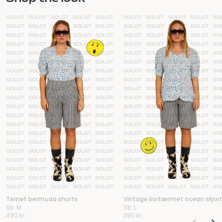
Ternet bermuda shorts
Vintage kortærmet ocean skjor
Str. M
Str. L
490
kr.
390
kr.