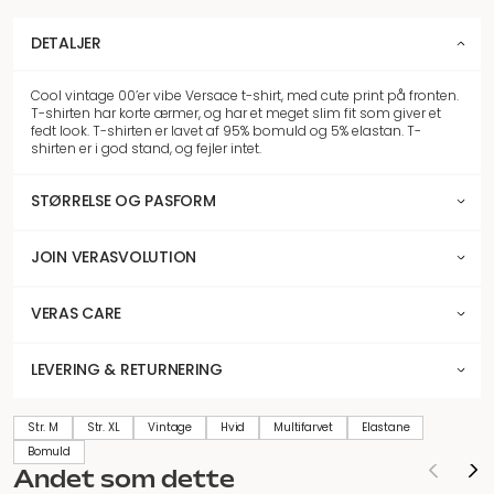
DETALJER
Cool vintage 00’er vibe Versace t-shirt, med cute print på fronten.
T-shirten har korte ærmer, og har et meget slim fit som giver et
fedt look. T-shirten er lavet af 95% bomuld og 5% elastan. T-
shirten er i god stand, og fejler intet.
STØRRELSE OG PASFORM
JOIN VERASVOLUTION
VERAS CARE
LEVERING & RETURNERING
Str. M
Str. XL
Vintage
Hvid
Multifarvet
Elastane
Bomuld
Andet som dette