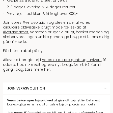
Kvalitetssikret & kurateret af Veras
2-3 dages levering & 14 dages returret
Prøv tøjet i butikken & fri fragt over 800,-
Join vores #veravolution og blev en del af vores
cirkulære
aktivistiske brugt mode fælleskab af
#verasdamer.
Sammen bruger vi brugt, hacker moden og
skaber vores egen unikke personlige brugte stil, som aldrig
går af mode.
Få dit tøj i rabat på nyt
Aflever dit brugte tøj i
Veras cirkulære genbrugsunivers,
få
udbetalt point-kredit og køb nyt, brugt. Nemt, ik? Kom i
gang i dag.
Læs mere her.
JOIN VERASVOLUTION
Veras bekæmper tøjspild
ved at give alt tøj nyt liv.
Det mest
bæredygtige er nemlig at cirkulere tøjet – præcis som det er.
aktivistiske brugt
Join vores
#Veravolution
og bliv en del af vores