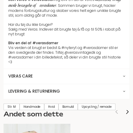
mode bevægelse af #verasdame
r.
Sammen bruger vi brugt, hacker
modens forbrugskultur og skaber vores helt egen unikke brugte
stil, som aldrig går af mode.
Har du tøj du ikke bruger?
Sælg med Veras. Indlever dit brugte tøj & få op til 50% i rabat på
nyt brugt
Bliv en del af #verasdamer
Vis verden at brugt er bedst & #nyteryt og #verasdamer stil er
den svedigeste der findes. Tilføj @verasvintagedk og
#verasdamer i din billedetekst, så deler vi din brugte stil historie
<3
VERAS CARE
LEVERING & RETURNERING
Str. M
Handmade
Hvid
Bomuld
Upcycling / remade
Andet som dette