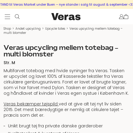
D til Veras Market under Buen – nye stande i salg til august & september <33
Shop
>
Andet upcycling
>
Upcycle totes
>
Veras upcycling mellem totebag –
multi blomster
Veras upcycling mellem totebag –
multi blomster
Str. M
Multifarvet totebag med hvide syninger fra Veras. Tasken
er upcyclet og lavet 100% af kasserede tekstiler fra Veras
cirkulære genbrugsunivers. Foret er lavet af brugte lagner,
som vi har farvet med Dylon. Tasken er designet af Veras
og håndlavet af kvinder i Veras egen systue i København K.
Veras bekæmper tøjspild
ved at give alt tøj nyt liv siden
2015. Det mest bæredygtige er nemlig at cirkulere tøjet –
præcis som det er.
Unikt brugt tøj fra private danske garderober