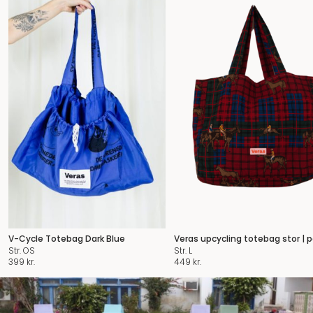
V-Cycle Totebag Dark Blue
Veras upcycling totebag stor | p
Str. OS
Str. L
399
kr.
449
kr.