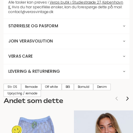
Alle tasker kan prøves i
Veras butik i Studiestræde 27, København
K.
Hvis du har specifikke ønsker, kan du forespørge dette på mail:
contact@verasvintage.dk
STØRRELSE OG PASFORM
JOIN VERASVOLUTION
VERAS CARE
LEVERING & RETURNERING
Str. OS
Remade
Off white
Blå
Bomuld
Denim
Upcycling / remade
Andet som dette