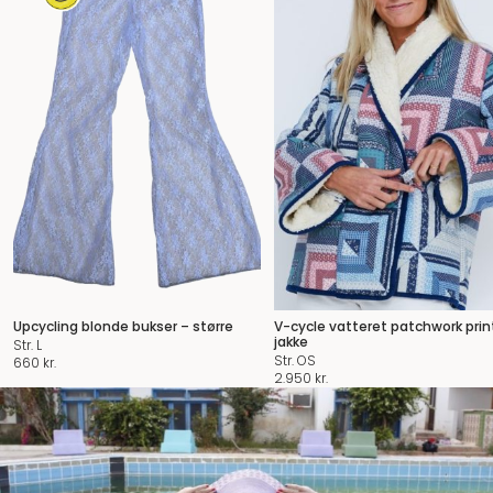
Upcycling blonde bukser – større
V-cycle vatteret patchwork prin
jakke
Str. L
Str. OS
660
kr.
2.950
kr.