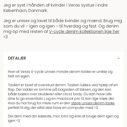
Jeg er syet i hånden af kvinder i Veras systue i indre
København, Danmark.
Jeg er unisex og lavet til både kvinder og mænd. Brug mig
som du vil – igen og igen – til hverdag og fest. Og denim
mig op med resten af
V-cycle denim kollektionen lige her
<3
DETALJER
Hver af Veras V-cycle unisex mindre denim tasker er unikke og
helt sin egen.
Tasken er lavet af overskud denim. Tasken lukkes ved hjælp af en
flap. Der sidder en lomme på bagsiden af taksen, og den kan
både bæres over skulderen eller cross body. Du kan have alle
dine to go essentials i, og en macbook pro 13, kan lige være der.
Hvis du har brug for mere rum er den
større unisex denim taske
perfekt til dig, der altid skal have en computer med <3
Del dem med din kæreste, mor, bror og elsk at bruge dem igen og
igen <3