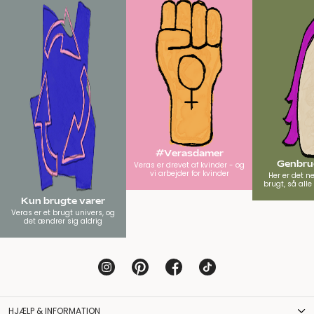
#Verasdamer
Genbrug
Veras er drevet af kvinder - og
vi arbejder for kvinder
Her er det n
brugt, så all
Kun brugte varer
Veras er et brugt univers, og
det ændrer sig aldrig
HJÆLP & INFORMATION