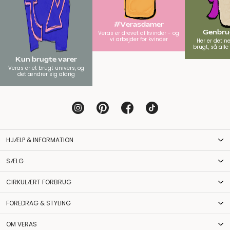
#Verasdamer
Genbrug
Veras er drevet af kvinder - og
vi arbejder for kvinder
Her er det n
brugt, så all
Kun brugte varer
Veras er et brugt univers, og
det ændrer sig aldrig
HJÆLP & INFORMATION
SÆLG
CIRKULÆRT FORBRUG
FOREDRAG & STYLING
OM VERAS