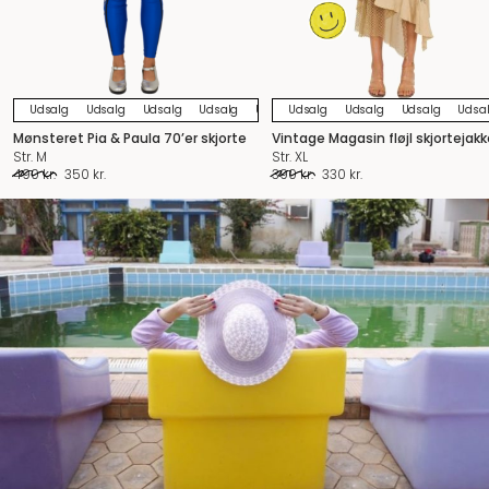
Udsalg
Udsalg
Udsalg
Udsalg
Udsalg
Udsalg
Udsalg
Udsalg
Udsalg
Udsalg
Udsalg
Udsa
U
Mønsteret Pia & Paula 70’er skjorte
Vintage Magasin fløjl skjortejakk
Str. M
Str. XL
Den
Den
Den
Den
490
kr.
350
kr.
390
kr.
330
kr.
oprindelige
aktuelle
oprindelige
aktuelle
pris
pris
pris
pris
var:
er:
var:
er:
490 kr..
350 kr..
390 kr..
330 kr..