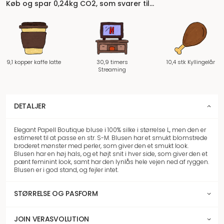
Køb og spar 0,24kg CO2, som svarer til…
9,1 kopper kaffe latte
30,9 timers
10,4 stk Kyllingelår
Streaming
DETALJER
Elegant Papell Boutique bluse i 100% silke i størrelse L, men den er
estimeret til at passe en str. S-M. Blusen har et smukt blomstrede
broderet mønster med perler, som giver den et smukt look.
Blusen har en høj hals, og et højt snit i hver side, som giver den et
pænt feminint look, samt har den lynlås hele vejen ned af ryggen.
Blusen er i god stand, og fejler intet.
STØRRELSE OG PASFORM
JOIN VERASVOLUTION