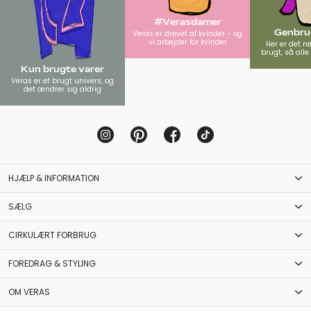
#Verasdamer
Genbrug
Veras er drevet af kvinder - og
vi arbejder for kvinder
Her er det n
brugt, så all
Kun brugte varer
Veras er et brugt univers, og
det ændrer sig aldrig
HJÆLP & INFORMATION
SÆLG
CIRKULÆRT FORBRUG
FOREDRAG & STYLING
OM VERAS