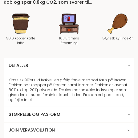
Køb og spar 0,8kg CO2, som svarer til…
30,6 kopper kaffe
103,3 timers
34,7 stk Kyllingelår
latte
Streaming
DETALJER
Klassisk 90’er uld frakke i en grålig farve med sort faux på kraven.
Frakken har knapper på fronten samt lommer. Frakken er lavet af
80% uld og 20%polyamide. Frakken har smukke indsyninger som
giver den et super feminint touch til den. Frakken er i god stand,
og fejler intet.
STØRRELSE OG PASFORM
JOIN VERASVOLUTION