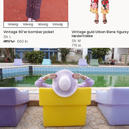
Udsalg
Udsalg
Udsalg
Udsalg
Udsalg
Udsalg
Udsalg
Udsalg
U
Vintage 90’er bomber jacket
Vintage guld Urban Bane figurs
læderfrakke
Str. L
Str. M
Original
Current
880
kr.
660
kr.
770
kr.
price
price
was:
is:
880 kr..
660 kr..