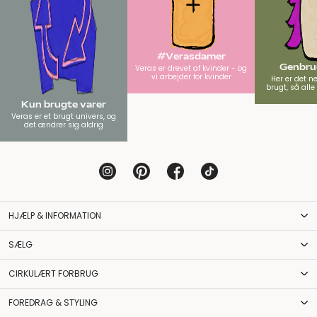
#Verasdamer
Genbrug
Veras er drevet af kvinder - og
vi arbejder for kvinder
Her er det n
brugt, så all
Kun brugte varer
Veras er et brugt univers, og
det ændrer sig aldrig
HJÆLP & INFORMATION
SÆLG
CIRKULÆRT FORBRUG
FOREDRAG & STYLING