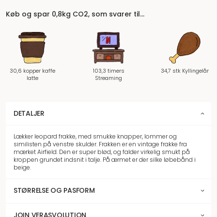
Køb og spar 0,8kg CO2, som svarer til…
30,6 kopper kaffe
103,3 timers
34,7 stk Kyllingelår
latte
Streaming
DETALJER
Lækker leopard frakke, med smukke knapper, lommer og
similisten på venstre skulder. Frakken er en vintage frakke fra
mærket Airfield. Den er super blød, og falder virkelig smukt på
kroppen grundet indsnit i talje. På ærmet er der silke løbebånd i
beige.
STØRRELSE OG PASFORM
JOIN VERASVOLUTION