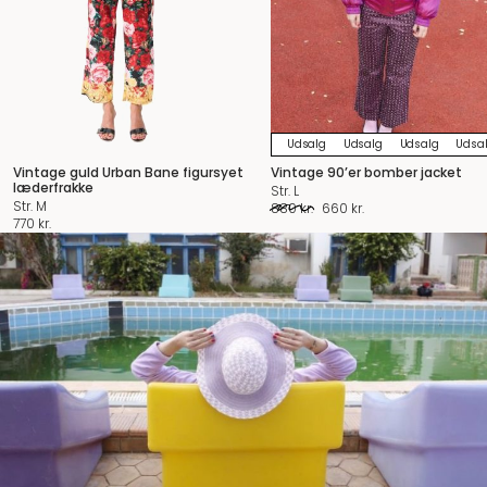
Udsalg
Udsalg
Udsalg
Udsa
Vintage guld Urban Bane figursyet
Vintage 90’er bomber jacket
læderfrakke
Str. L
Str. M
Den
Den
880
kr.
660
kr.
770
kr.
oprindelige
aktuelle
pris
pris
var:
er:
880 kr..
660 kr..