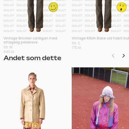
Vintage Brooker cardigan med
Vintage Killah Babe uld habit bu
aftagelig pelskrave
Str. S
Str. M
770
kr.
440
kr.
Andet som dette