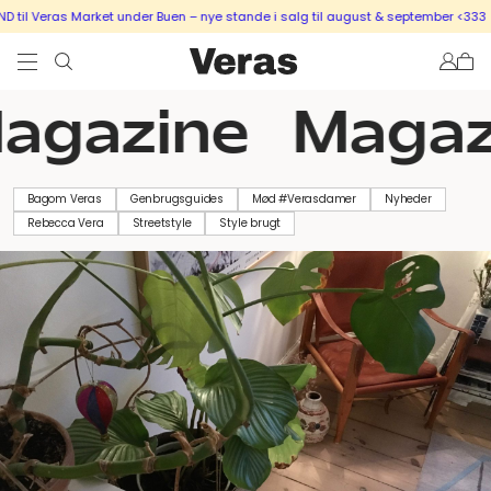
l Veras Market under Buen – nye stande i salg til august & september <333
SÆ
agazine
Magaz
Bagom Veras
Genbrugsguides
Mød #Verasdamer
Nyheder
Rebecca Vera
Streetstyle
Style brugt