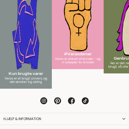
#Verasdamer
Genbrug
Veras er drevet af kvinder - og
vi arbejder for kvinder
Her er det n
brugt, så all
Kun brugte varer
Veras er et brugt univers, og
det ændrer sig aldrig
HJÆLP & INFORMATION