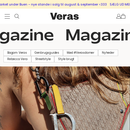
ket under Buen – nye stande i salg til august & september <333
SÆLG UD MED E
gazine
Magazi
Bagom Veras
Genbrugsguides
Mød #Verasdamer
Nyheder
Rebecca Vera
Streetstyle
Style brugt