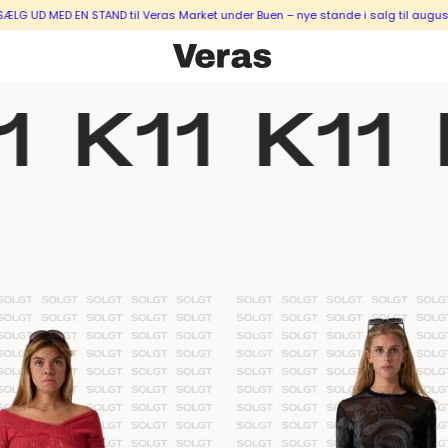
D EN STAND til Veras Market under Buen – nye stande i salg til august & septe
1
K11
K11