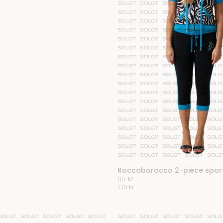
Roccobarocco 2-piece spor
Str. M
770
kr.