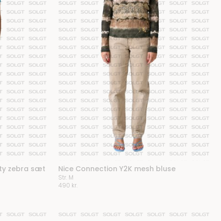
ty zebra sæt
Nice Connection Y2K mesh bluse
Str. M
490
kr.