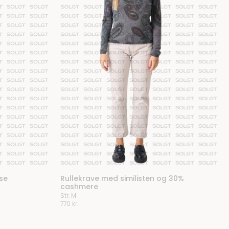
se
Rullekrave med similisten og 30%
cashmere
Str. M
770
kr.