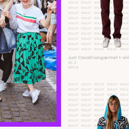
Just Cavalli langærmet t-shi
Str. S
660
kr.