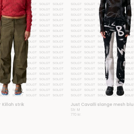
Killah strik
Just Cavalli slange mesh blu
Str. M
770
kr.