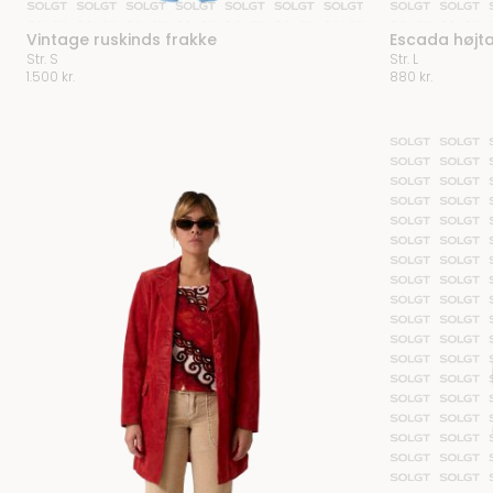
Vintage ruskinds frakke
Escada højta
Str. S
Str. L
1.500
kr.
880
kr.