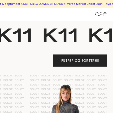
mber <333
SÆLG UD MED EN STAND til Veras Market under Buen – nye stande i sa
K11
K11
K1
FILTRER OG SORTER