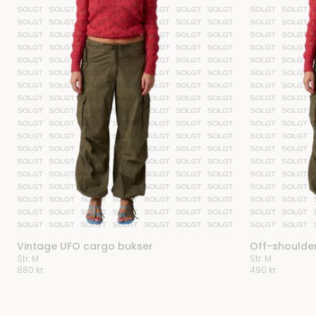
Vintage UFO cargo bukser
Off-shoulder 
Str. M
Str. M
880
kr.
490
kr.