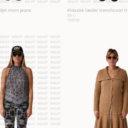
ljet mom jeans
Klassisk læder trenchcoat f
Str. L
1.200
kr.