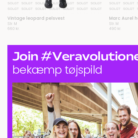
Vintage leopard pelsvest
Marc Aurel h
Str. M
Str. M
660
kr.
490
kr.
Join #Veravolution
bekæmp tøjspild