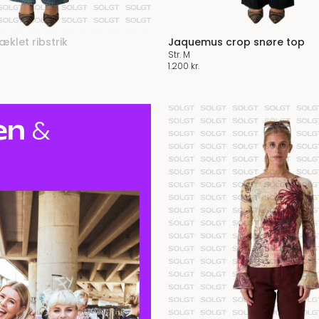
æklet ribstrik
Jaquemus crop snøre top
Str. M
1.200
kr.
en
&