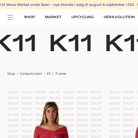
Market under Buen – nye stande i salg til august & september <333
SÆLG UD ME
SHOP
MARKET
UPCYCLING
VERAVOLUTION
K11
K11
K1
Shop
>
Varesortiment
>
K11
|
71 varer