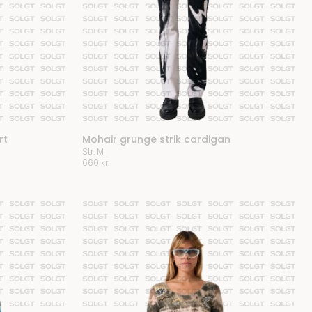
rt
Mohair grunge strik cardigan
Str. M
660
kr.