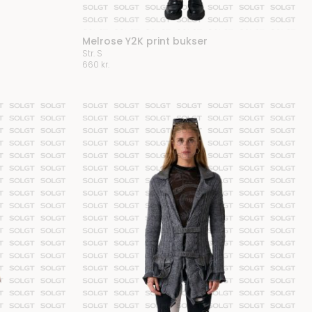
Melrose Y2K print bukser
Str. S
660
kr.