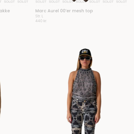
rakke
Marc Aurel 00’er mesh top
Str. L
440
kr.