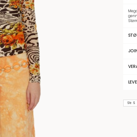
Mega
genn
Størr
STØ
JOI
VER
LEV
Str. S