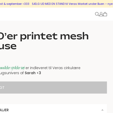
ptember <333
SÆLG UD MED EN STAND til Veras Market under Buen – nye stande i
’er printet mesh
use
unikke stykke tøj
er indleveret til Veras cirkulære
ugsunivers af
Sarah
<3
GT
ALJER