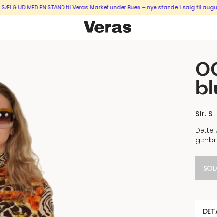
 MED EN STAND til Veras Market under Buen – nye stande i salg til august & se
00
bl
Str. S
Dette
genbr
SOL
DET