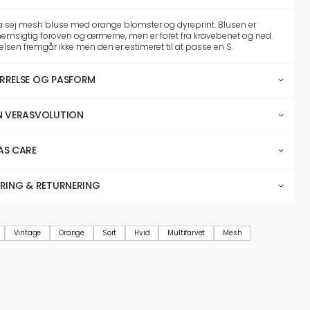
 sej mesh bluse med orange blomster og dyreprint. Blusen er
emsigtig foroven og ærmerne, men er foret fra kravebenet og ned.
elsen fremgår ikke men den er estimeret til at passe en S.
RRELSE OG PASFORM
N VERASVOLUTION
AS CARE
ERING & RETURNERING
Vintage
Orange
Sort
Hvid
Multifarvet
Mesh