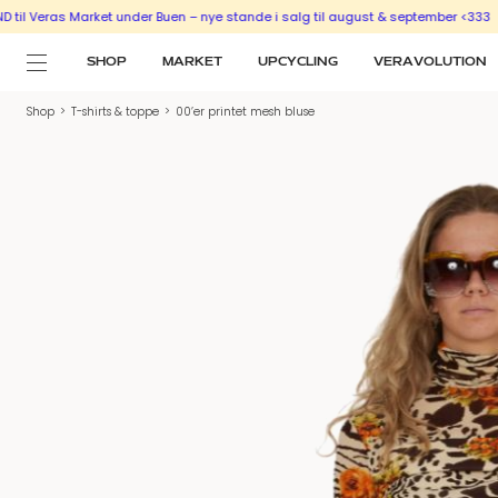
as Market under Buen – nye stande i salg til august & september <333
SÆLG UD
SHOP
MARKET
UPCYCLING
VERAVOLUTION
Shop
>
T-shirts & toppe
>
00’er printet mesh bluse