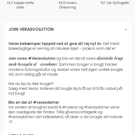
13,0 kopper kaffe
43,9 timers
14,7 stk Kyllingelår
latte
Streaming
JOIN VERASVOLUTION
Veras bekæmper tøjspild
ved at give alt tøj nyt liv.
Det mest
bæredygtige er nemlig at cirkulere tøjet – præcis som det er.
aktivistiske brugt
Join vores
#Veravolution
og bliv en del af vores
mode bevægelse af #verasdame
r.
Sammen bruger vi brugt, hacker
modens forbrugskultur og skaber vores helt egen unikke brugte
stil, som aldrig går af mode.
Har du tøj du ikke bruger?
Sælg med Veras. Indlever dit brugte tøj & få op til 50% i rabat på
nyt brugt
Bliv en del af #verasdamer
Vis verden at brugt er bedst & #nyteryt og #verasdamer stil er
den svedigeste der findes. Tilføj @verasvintagedk og
#verasdamer i din billedetekst, så deler vi din brugte stil historie
<3