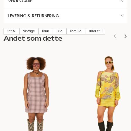
VERAS CARE
LEVERING & RETURNERING
Str. M
Vintage
Brun
Lilla
Bomuld
80'er stil
Andet som dette