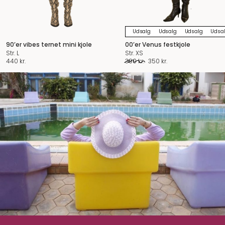
Udsalg
Udsalg
Udsalg
Udsa
90’er vibes ternet mini kjole
00’er Venus festkjole
Str. L
Str. XS
Den
Den
440
kr.
390
kr.
350
kr.
oprindelige
aktuelle
pris
pris
var:
er:
390 kr..
350 kr..