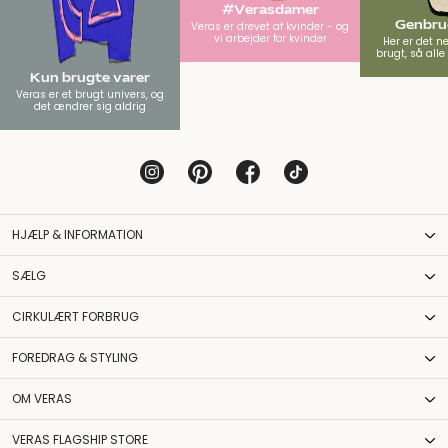
#Verasdamer
Genbrug
Veras er drevet af kvinder - og
vi arbejder for kvinder
Her er det n
brugt, så all
Kun brugte varer
Veras er et brugt univers, og
det ændrer sig aldrig
HJÆLP & INFORMATION
SÆLG
CIRKULÆRT FORBRUG
FOREDRAG & STYLING
OM VERAS
VERAS FLAGSHIP STORE