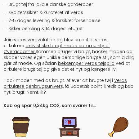
Brugt tøj fra lokale danske garderober
Kvalitetssikret & kurateret af Veras
2-5 dages levering & forsikret forsendelse
Sikker betaling & 14 dages returret
Join vores veravolution og blev en del af vores
cirkulære
aktivistiske brugt mode community af
#verasdamer.
Sammen bruger vi brugt, hacker moden og
skaber vores egen unikke personlige brugte stil, som aldrig
går af mode. Og sådan
bekæmper Veras tøjspild
ved at
cirkulere brugt tøj og give det et nyt og længere liv.
Hack moden med os brugt. Aflever dit brugte tøj i
Veras
cirkulære genbrugsunivers,
få udbetalt point-kredit og køb
nyt, brugt. Nemt, ik?
Køb og spar 0,34kg CO2, som svarer til…