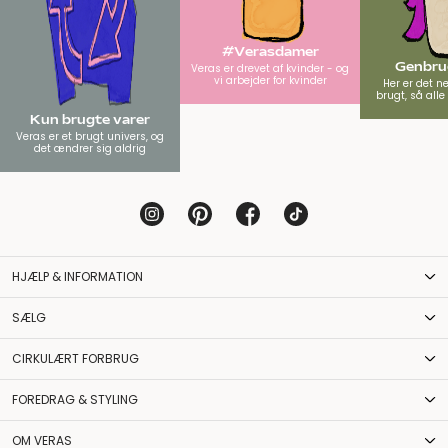
#Verasdamer
Genbrug
Veras er drevet af kvinder - og
vi arbejder for kvinder
Her er det n
brugt, så all
Kun brugte varer
Veras er et brugt univers, og
det ændrer sig aldrig
HJÆLP & INFORMATION
SÆLG
CIRKULÆRT FORBRUG
FOREDRAG & STYLING
OM VERAS