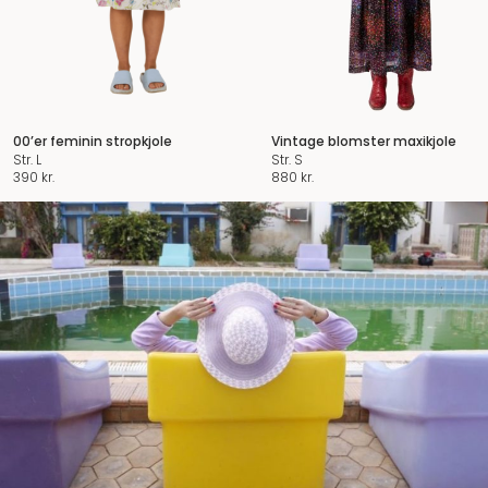
00’er feminin stropkjole
Vintage blomster maxikjole
Str. L
Str. S
390
kr.
880
kr.