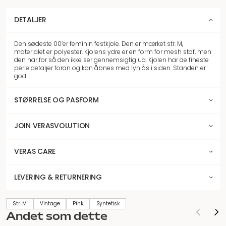
DETALJER
Den sødeste 00’er feminin festkjole. Den er mærket str. M,
materialet er polyester. Kjolens ydre er en form for mesh stof, men
den har for så den ikke ser gennemsigtig ud. Kjolen har de fineste
perle detaljer foran og kan åbnes med lynlås i siden. Standen er
god.
STØRRELSE OG PASFORM
JOIN VERASVOLUTION
VERAS CARE
LEVERING & RETURNERING
Str. M
Vintage
Pink
Syntetisk
Andet som dette