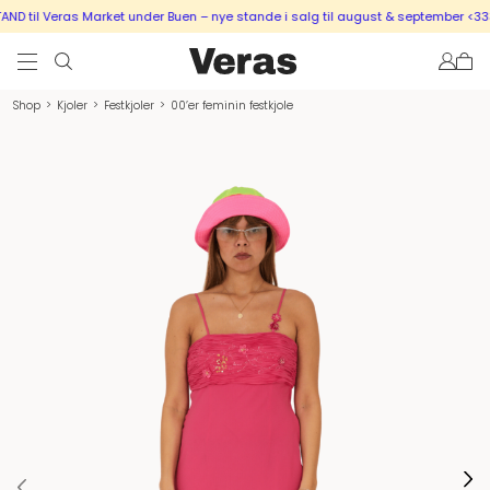
D til Veras Market under Buen – nye stande i salg til august & september <333
Shop
>
Kjoler
>
Festkjoler
>
00’er feminin festkjole