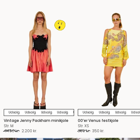
Udsalg
Udsalg
Udsalg
Udsalg
Udsalg
Udsalg
Udsalg
Udsalg
Udsalg
Udsalg
Udsalg
Udsa
U
Vintage Jenny Packham minikjole
00’er Venus festkjole
Str. M
Str. XS
Den
Den
Den
Den
4.400
kr.
2.200
kr.
390
kr.
350
kr.
oprindelige
aktuelle
oprindelige
aktuelle