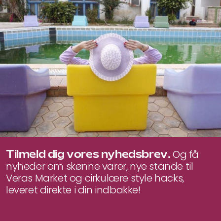
pris
pris
pris
pris
var:
er:
var:
er:
4.400 kr..
2.200 kr..
390 kr..
350 kr..
Tilmeld dig vores nyhedsbrev.
Og få
nyheder om skønne varer, nye stande til
Veras Market og cirkulære style hacks,
leveret direkte i din indbakke!