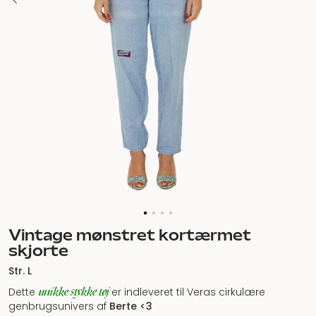
Vintage mønstret kortærmet
skjorte
Str. L
unikke stykke tøj
Dette
er indleveret til Veras cirkulære
genbrugsunivers af
Berte <3