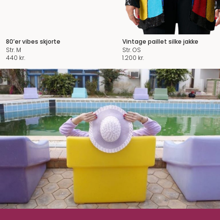
80’er vibes skjorte
Vintage paillet silke jakke
Str. M
Str. OS
440
kr.
1.200
kr.