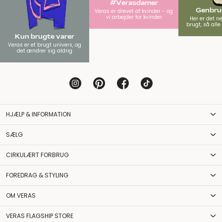
#Verasdamer
Genbrug
Veras er drevet af kvinder - og
vi arbejder for kvinder
Her er det n
brugt, så all
Kun brugte varer
Veras er et brugt univers, og
det ændrer sig aldrig
HJÆLP & INFORMATION
SÆLG
CIRKULÆRT FORBRUG
FOREDRAG & STYLING
OM VERAS
VERAS FLAGSHIP STORE