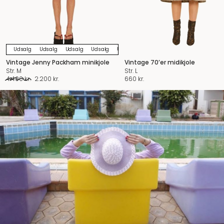
Udsalg
Udsalg
Udsalg
Udsalg
Udsalg
Udsalg
Udsalg
Udsalg
U
Vintage Jenny Packham minikjole
Vintage 70’er midikjole
Str. M
Str. L
Den
Den
4.400
kr.
2.200
kr.
660
kr.
oprindelige
aktuelle
pris
pris
var:
er:
4.400 kr..
2.200 kr..