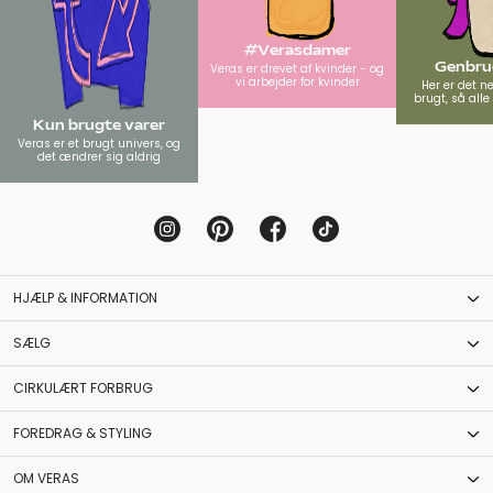
#Verasdamer
Genbrug
Veras er drevet af kvinder - og
vi arbejder for kvinder
Her er det n
brugt, så all
Kun brugte varer
Veras er et brugt univers, og
det ændrer sig aldrig
HJÆLP & INFORMATION
SÆLG
CIRKULÆRT FORBRUG
FOREDRAG & STYLING
OM VERAS