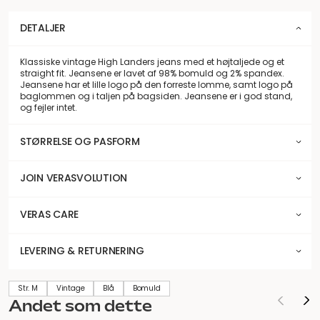
DETALJER
Klassiske vintage High Landers jeans med et højtaljede og et
straight fit. Jeansene er lavet af 98% bomuld og 2% spandex.
Jeansene har et lille logo på den forreste lomme, samt logo på
baglommen og i taljen på bagsiden. Jeansene er i god stand,
og fejler intet.
STØRRELSE OG PASFORM
JOIN VERASVOLUTION
VERAS CARE
LEVERING & RETURNERING
Str. M
Vintage
Blå
Bomuld
Andet som dette