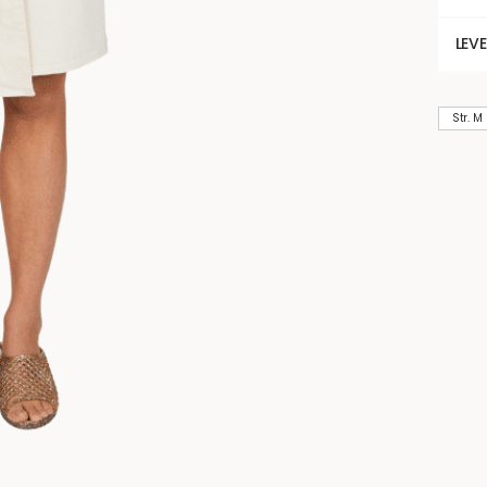
LEV
Str. M