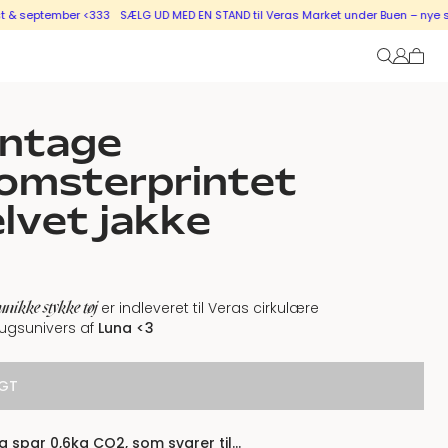
ptember <333
SÆLG UD MED EN STAND til Veras Market under Buen – nye stande i
intage
lomsterprintet
lvet jakke
unikke stykke tøj
er indleveret til Veras cirkulære
ugsunivers af
Luna <3
GT
 spar 0,6kg CO2, som svarer til…