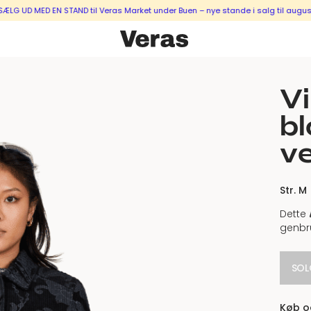
 MED EN STAND til Veras Market under Buen – nye stande i salg til august & se
V
b
ve
Str. M
Dette
genbr
SOL
Køb og