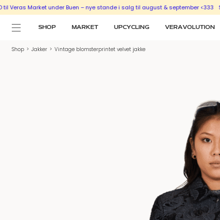
as Market under Buen – nye stande i salg til august & september <333
SÆLG UD
SHOP
MARKET
UPCYCLING
VERAVOLUTION
Shop
>
Jakker
>
Vintage blomsterprintet velvet jakke