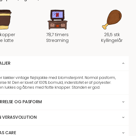
 kopper
78,7 timers
26,5 stk
fe latte
Streaming
Kyllingelår
ALJER
r lækker vintage fløjlsjakke med blomsterprint. Normal pasform,
else M. Den er lavet af 100% bomuld, inderstofet er af polyester.
en lukkes og åbnes med flotte knapper. Standen er god.
RRELSE OG PASFORM
N VERASVOLUTION
AS CARE