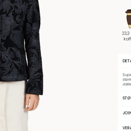
23,3
kaf
DET
Supe
størr
Jakk
STØ
JOI
VER