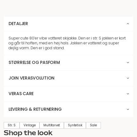
DETALJER
Super cute 80’er vibe vatteret skijakke. Den er i str. S jakken er kort
og går til hoften, med en høj hals. Jakken er vatteret og super
dejlig varm. Den er i god stand.
STØRRELSE OG PASFORM
JOIN VERASVOLUTION
VERAS CARE
LEVERING & RETURNERING
Str. S
Vintage
Multifarvet
Syntetisk
Sale
Shop the look