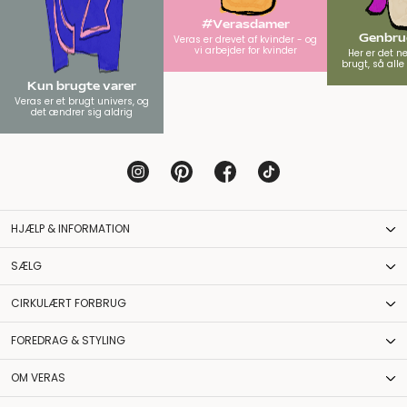
#Verasdamer
Genbrug
Veras er drevet af kvinder - og
vi arbejder for kvinder
Her er det n
brugt, så all
Kun brugte varer
Veras er et brugt univers, og
det ændrer sig aldrig
HJÆLP & INFORMATION
SÆLG
CIRKULÆRT FORBRUG
FOREDRAG & STYLING
OM VERAS