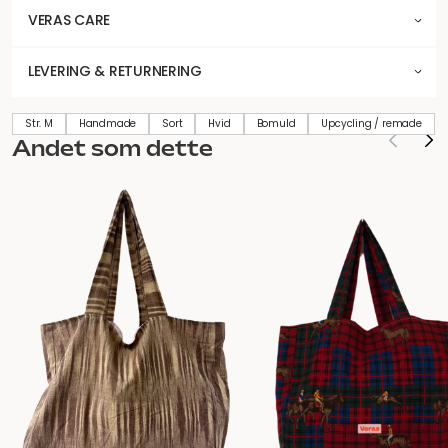
VERAS CARE
LEVERING & RETURNERING
Str. M
Handmade
Sort
Hvid
Bomuld
Upcycling / remade
Andet som dette