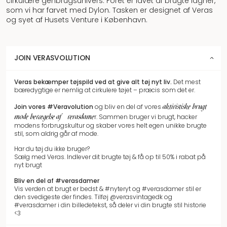
cirkulære genbrugsunivers. Foret er lavet af brugte lagner,
som vi har farvet med Dylon. Tasken er designet af Veras
og syet af Husets Venture i København.
JOIN VERASVOLUTION
Veras bekæmper tøjspild
ved at give alt tøj nyt liv.
Det mest
bæredygtige er nemlig at cirkulere tøjet – præcis som det er.
aktivistiske brugt
Join vores
#Veravolution
og bliv en del af vores
mode bevægelse af #verasdame
r.
Sammen bruger vi brugt, hacker
modens forbrugskultur og skaber vores helt egen unikke brugte
stil, som aldrig går af mode.
Har du tøj du ikke bruger?
Sælg med Veras. Indlever dit brugte tøj & få op til 50% i rabat på
nyt brugt
Bliv en del af #verasdamer
Vis verden at brugt er bedst & #nyteryt og #verasdamer stil er
den svedigeste der findes. Tilføj @verasvintagedk og
#verasdamer i din billedetekst, så deler vi din brugte stil historie
<3