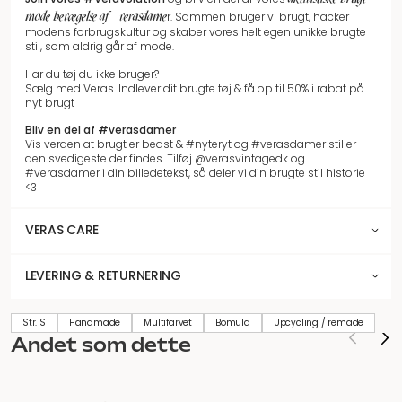
mode bevægelse af #verasdame
r.
Sammen bruger vi brugt, hacker
modens forbrugskultur og skaber vores helt egen unikke brugte
stil, som aldrig går af mode.
Har du tøj du ikke bruger?
Sælg med Veras. Indlever dit brugte tøj & få op til 50% i rabat på
nyt brugt
Bliv en del af #verasdamer
Vis verden at brugt er bedst & #nyteryt og #verasdamer stil er
den svedigeste der findes. Tilføj @verasvintagedk og
#verasdamer i din billedetekst, så deler vi din brugte stil historie
<3
VERAS CARE
LEVERING & RETURNERING
Str. S
Handmade
Multifarvet
Bomuld
Upcycling / remade
Andet som dette