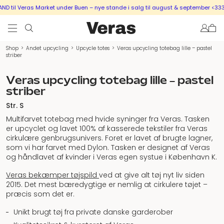
 til Veras Market under Buen – nye stande i salg til august & september <333
Shop
>
Andet upcycling
>
Upcycle totes
>
Veras upcycling totebag lille – pastel
striber
Veras upcycling totebag lille – pastel
striber
Str. S
Multifarvet totebag med hvide syninger fra Veras. Tasken
er upcyclet og lavet 100% af kasserede tekstiler fra Veras
cirkulære genbrugsunivers. Foret er lavet af brugte lagner,
som vi har farvet med Dylon. Tasken er designet af Veras
og håndlavet af kvinder i Veras egen systue i København K.
Veras bekæmper tøjspild
ved at give alt tøj nyt liv siden
2015. Det mest bæredygtige er nemlig at cirkulere tøjet –
præcis som det er.
Unikt brugt tøj fra private danske garderober