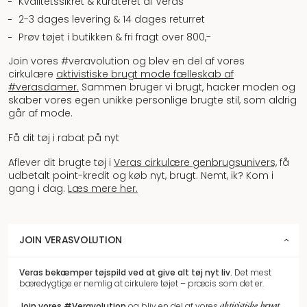
Kvalitetssikret & kurateret af Veras
2-3 dages levering & 14 dages returret
Prøv tøjet i butikken & fri fragt over 800,-
Join vores #veravolution og blev en del af vores
cirkulære
aktivistiske brugt mode fælleskab af
#verasdamer.
Sammen bruger vi brugt, hacker moden og
skaber vores egen unikke personlige brugte stil, som aldrig
går af mode.
Få dit tøj i rabat på nyt
Aflever dit brugte tøj i
Veras cirkulære genbrugsunivers,
få
udbetalt point-kredit og køb nyt, brugt. Nemt, ik? Kom i
gang i dag.
Læs mere her.
JOIN VERASVOLUTION
Veras bekæmper tøjspild
ved at give alt tøj nyt liv.
Det mest
bæredygtige er nemlig at cirkulere tøjet – præcis som det er.
aktivistiske brugt
Join vores
#Veravolution
og bliv en del af vores