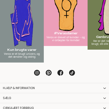
#Verasdamer
Genbrug
Veras er drevet af kvinder - og
vi arbejder for kvinder
Her er det n
brugt, så all
Kun brugte varer
Veras er et brugt univers, og
det ændrer sig aldrig
HJÆLP & INFORMATION
SÆLG
CIRKULÆRT FORBRUG