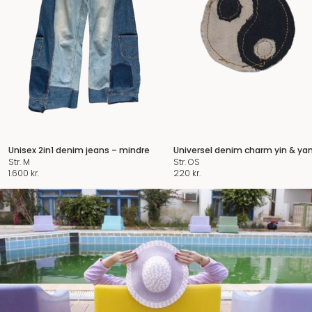
Unisex 2in1 denim jeans – mindre
Universel denim charm yin & ya
Str. M
Str. OS
1.600
kr.
220
kr.