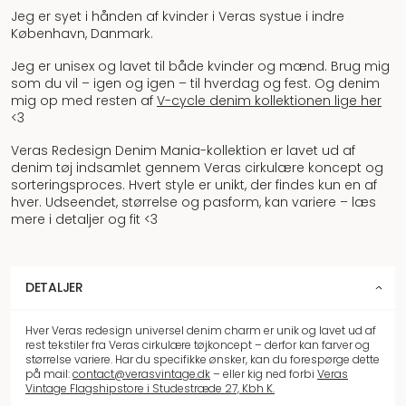
Jeg er syet i hånden af kvinder i Veras systue i indre
København, Danmark.
Jeg er unisex og lavet til både kvinder og mænd. Brug mig
som du vil – igen og igen – til hverdag og fest. Og denim
mig op med resten af
V-cycle denim kollektionen lige her
<3
Veras Redesign Denim Mania-kollektion er lavet ud af
denim tøj indsamlet gennem Veras cirkulære koncept og
sorteringsproces. Hvert style er unikt, der findes kun en af
hver. Udseendet, størrelse og pasform, kan variere – læs
mere i detaljer og fit <3
DETALJER
Hver Veras redesign universel denim charm er unik og lavet ud af
rest tekstiler fra Veras cirkulære tøjkoncept – derfor kan farver og
størrelse variere. Har du specifikke ønsker, kan du forespørge dette
på mail:
contact@verasvintage.dk
– eller kig ned forbi
Veras
Vintage Flagshipstore i Studestræde 27, Kbh K.