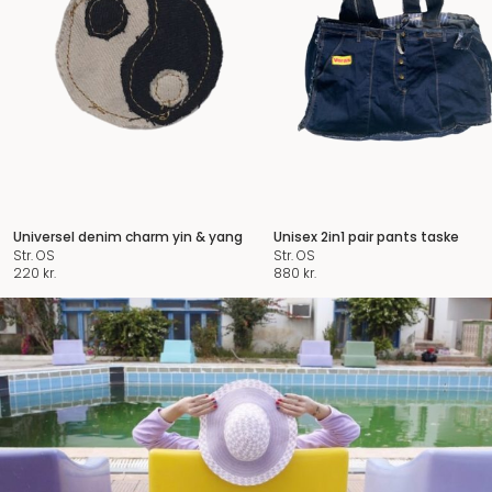
Universel denim charm yin & yang
Unisex 2in1 pair pants taske
Str. OS
Str. OS
220
kr.
880
kr.