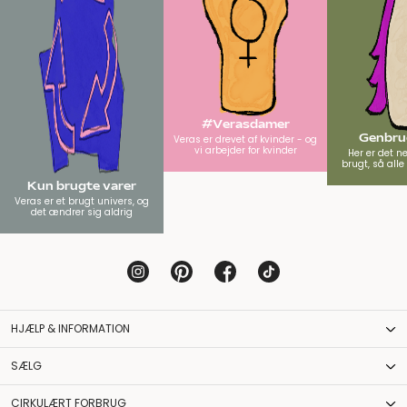
#Verasdamer
Genbrug
Veras er drevet af kvinder - og
vi arbejder for kvinder
Her er det n
brugt, så all
Kun brugte varer
Veras er et brugt univers, og
det ændrer sig aldrig
HJÆLP & INFORMATION
SÆLG
CIRKULÆRT FORBRUG