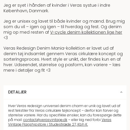
Jeg er syet i hånden af kvinder i Veras systue i indre
København, Danmark.
Jeg er unisex og lavet til både kvinder og mænd. Brug mig
som du vil – igen og igen – til hverdag og fest. Og denim
mig op med resten af
V-cycle denim kollektionen lige her
<3
Veras Redesign Denim Mania-kollektion er lavet ud af
denim tøj indsamlet gennem Veras cirkulære koncept og
sorteringsproces. Hvert style er unikt, der findes kun en af
hver. Udseendet, størrelse og pasform, kan variere – læs
mere i detaljer og fit <3
DETALJER
Hver Veras redesign universel denim charm er unik og lavet ud af
rest tekstiler fra Veras cirkulære tøjkoncept – derfor kan farver og
størrelse variere. Har du specifikke ønsker, kan du forespørge dette
på mail:
contact@verasvintage.dk
– eller kig ned forbi
Veras
Vintage Flagshipstore i Studestræde 27, Kbh K.