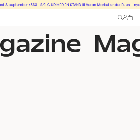
 & september <333
SÆLG UD MED EN STAND til Veras Market under Buen – nye sta
gazine
Mag