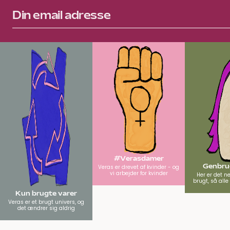
#Verasdamer
Genbrug
Veras er drevet af kvinder - og
vi arbejder for kvinder
Her er det n
brugt, så all
Kun brugte varer
Veras er et brugt univers, og
det ændrer sig aldrig