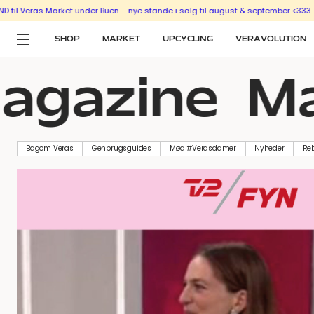
 Veras Market under Buen – nye stande i salg til august & september <333
SÆL
SHOP
MARKET
UPCYCLING
VERAVOLUTION
agazine
Ma
Bagom Veras
Genbrugsguides
Mød #Verasdamer
Nyheder
Re