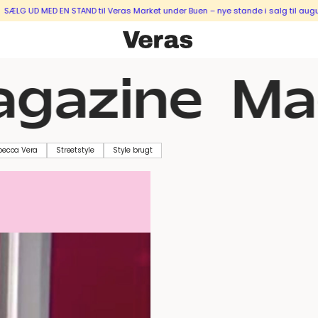
G UD MED EN STAND til Veras Market under Buen – nye stande i salg til august
gazine
Ma
becca Vera
Streetstyle
Style brugt