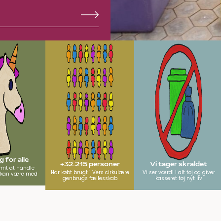
 for alle
+32.215 personer
Vi tager skraldet
emt at handle
Har købt brugt i Vers cirkulære
Vi ser værdi i alt tøj og giver
e kan være med
genbrugs fællesskab
kasseret tøj nyt liv