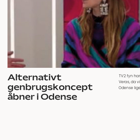
Alternativt
TV2 fyn ha
Veras, da v
genbrugskoncept
Odense lige
åbner i Odense