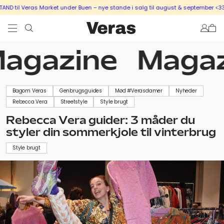
D til Veras Market under Buen – nye stande i salg til august & september <333
agazine
Magaz
Bagom Veras
Genbrugsguides
Mød #Verasdamer
Nyheder
Rebecca Vera
Streetstyle
Style brugt
Rebecca Vera guider: 3 måder du
styler din sommerkjole til vinterbrug
Style brugt