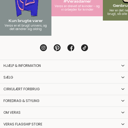
#Verasdamer
Genbrug
Veras er drevet af kvinder - og
vi arbejder for kvinder
Her er det n
brugt, så all
Kun brugte varer
Veras er et brugt univers, og
det ændrer sig aldrig
HJÆLP & INFORMATION
SÆLG
CIRKULÆRT FORBRUG
FOREDRAG & STYLING
OM VERAS
VERAS FLAGSHIP STORE