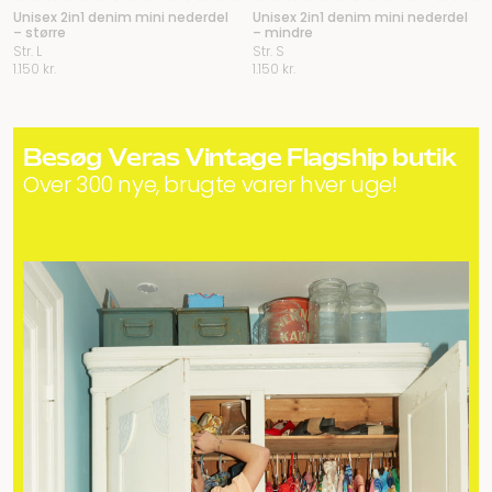
Unisex 2in1 denim mini nederdel
Unisex 2in1 denim mini nederdel
– større
– mindre
Str. L
Str. S
1.150
kr.
1.150
kr.
Besøg Veras Vintage Flagship butik
Over 300 nye, brugte varer hver uge!