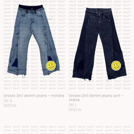
Unisex 2in1 denim jeans – mindre
Unisex 2in1 denim jeans sort –
større
Str. S
Str. L
1.600
kr.
1.600
kr.