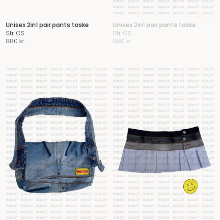
Unisex 2in1 pair pants taske
Unisex 2in1 pair pants taske
Str. OS
Str. OS
880
kr.
880
kr.