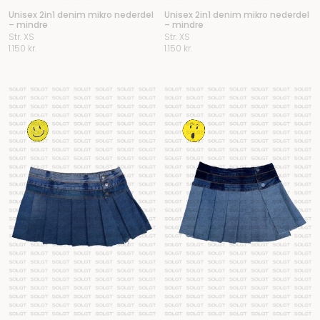
Unisex 2in1 denim mikro nederdel
Unisex 2in1 denim mikro nederdel
– mindre
– mindre
Str. XS
Str. XS
1.150
kr.
1.150
kr.