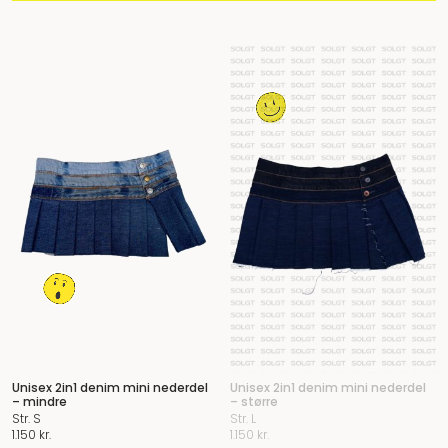
Unisex 2in1 denim mini nederdel
Unisex 2in1 denim mini nederdel
– mindre
– større
Str. S
Str. L
1.150
kr.
1.150
kr.