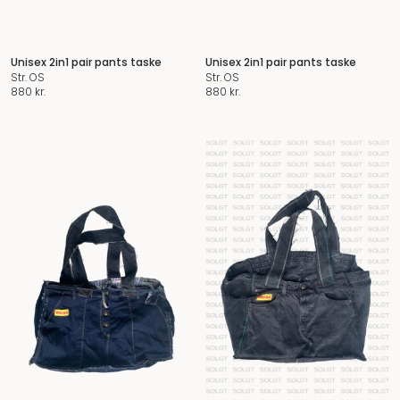
Unisex 2in1 pair pants taske
Unisex 2in1 pair pants taske
Str. OS
Str. OS
880
kr.
880
kr.