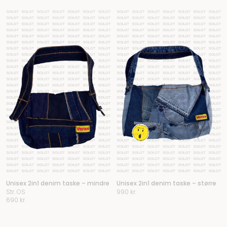
Unisex 2in1 denim taske – mindre
Unisex 2in1 denim taske – større
Str. OS
990
kr.
690
kr.