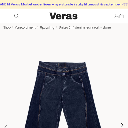
 til Veras Market under Buen – nye stande i salg til august & september <333
Shop
>
Varesortiment
>
Upcycling
>
Unisex 2in1 denim jeans sort – større