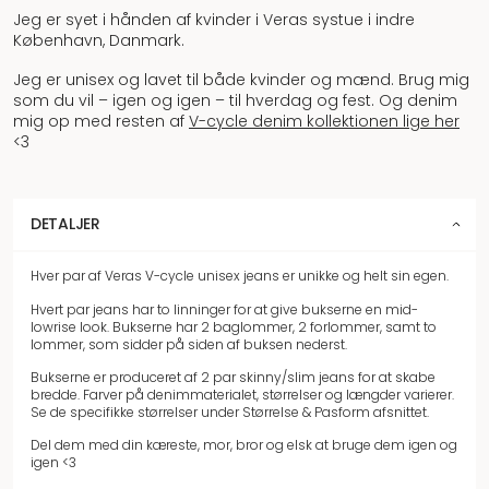
Jeg er syet i hånden af kvinder i Veras systue i indre
København, Danmark.
Jeg er unisex og lavet til både kvinder og mænd. Brug mig
som du vil – igen og igen – til hverdag og fest. Og denim
mig op med resten af
V-cycle denim kollektionen lige her
<3
DETALJER
Hver par af Veras V-cycle unisex jeans er unikke og helt sin egen.
Hvert par jeans har to linninger for at give bukserne en mid-
lowrise look. Bukserne har 2 baglommer, 2 forlommer, samt to
lommer, som sidder på siden af buksen nederst.
Bukserne er produceret af 2 par skinny/slim jeans for at skabe
bredde. Farver på denimmaterialet, størrelser og længder varierer.
Se de specifikke størrelser under Størrelse & Pasform afsnittet.
Del dem med din kæreste, mor, bror og elsk at bruge dem igen og
igen <3