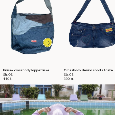
Unisex crossbody loppetaske
Crossbody denim shorts taske
Str. OS
Str. OS
440
kr.
390
kr.