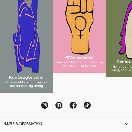
#Verasdamer
Genbrug
Veras er drevet af kvinder - og
vi arbejder for kvinder
Her er det n
brugt, så all
Kun brugte varer
Veras er et brugt univers, og
det ændrer sig aldrig
HJÆLP & INFORMATION