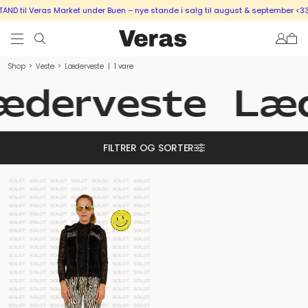
D til Veras Market under Buen – nye stande i salg til august & september <33
Shop
>
Veste
>
Læderveste
|
1 vare
æderveste
Læd
FILTRER OG SORTER