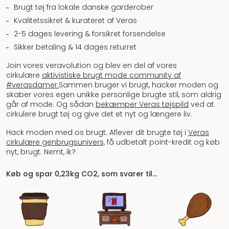
Brugt tøj fra lokale danske garderober
Kvalitetssikret & kurateret af Veras
2-5 dages levering & forsikret forsendelse
Sikker betaling & 14 dages returret
Join vores veravolution og blev en del af vores
cirkulære
aktivistiske brugt mode community af
#verasdamer.
Sammen bruger vi brugt, hacker moden og
skaber vores egen unikke personlige brugte stil, som aldrig
går af mode. Og sådan
bekæmper Veras tøjspild
ved at
cirkulere brugt tøj og give det et nyt og længere liv.
Hack moden med os brugt. Aflever dit brugte tøj i
Veras
cirkulære genbrugsunivers,
få udbetalt point-kredit og køb
nyt, brugt. Nemt, ik?
Køb og spar 0,23kg CO2, som svarer til…