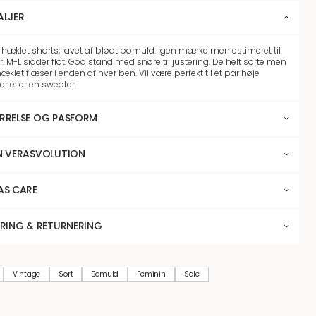
ALJER
 hæklet shorts, lavet af blødt bomuld. Igen mærke men estimeret til
r. M-L sidder flot. God stand med snøre til justering. De helt sorte men
æklet flæser i enden af hver ben. Vil være perfekt til et par høje
er eller en sweater.
RRELSE OG PASFORM
N VERASVOLUTION
AS CARE
ERING & RETURNERING
Vintage
Sort
Bomuld
Feminin
Sale