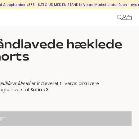
ptember <333
SÆLG UD MED EN STAND til Veras Market under Buen – nye stande i
åndlavede hæklede
horts
unikke stykke tøj
er indleveret til Veras cirkulære
ugsunivers af
Sofia <3
GT