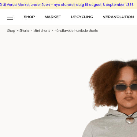
s Market under Buen – nye stande i salg til august & september <333
SÆLG UD 
SHOP
MARKET
UPCYCLING
VERAVOLUTION
Shop
>
Shorts
>
Mini shorts
>
Håndlavede hæklede shorts