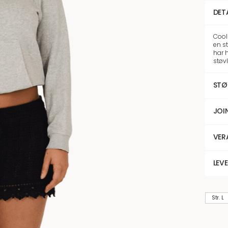
DET
Cool
en st
har h
støvl
STØ
JOI
VER
LEV
Str. L