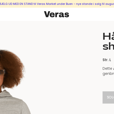
MED EN STAND til Veras Market under Buen – nye stande i salg til august & se
H
s
Str. L
Dette
genbr
SOL