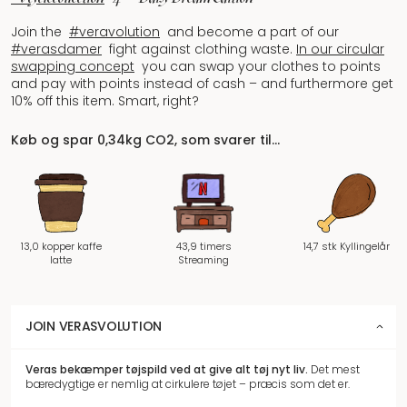
Join the
#veravolution
and become a part of our
#verasdamer
fight against clothing waste.
In our circular
swapping concept
you can swap your clothes to points
and pay with points instead of cash – and furthermore get
10% off this item.
Smart, right?
Køb og spar 0,34kg CO2, som svarer til…
13,0 kopper kaffe
43,9 timers
14,7 stk Kyllingelår
latte
Streaming
JOIN VERASVOLUTION
Veras bekæmper tøjspild
ved at give alt tøj nyt liv.
Det mest
bæredygtige er nemlig at cirkulere tøjet – præcis som det er.