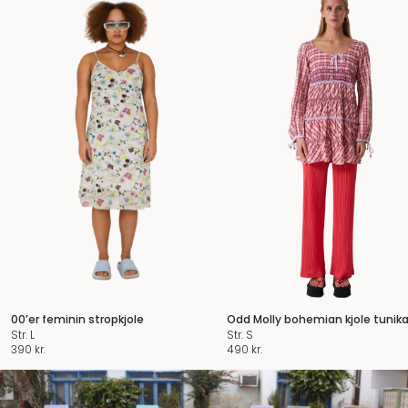
00’er feminin stropkjole
Odd Molly bohemian kjole tunik
Str. L
Str. S
390
kr.
490
kr.