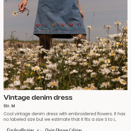
Vintage denim dress
Str. M
Cool vintage denim dress with embroidered flowers. It has
no labeled size but we estimate that it fits a size S to L.
#
Vcyclecollection
4 – Daisy Dream Edition