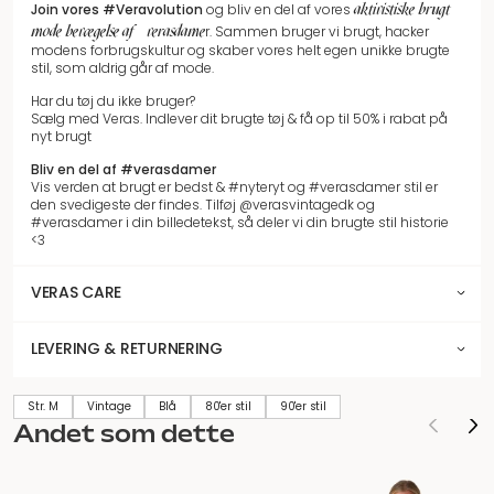
aktivistiske brugt
Join vores
#Veravolution
og bliv en del af vores
mode bevægelse af #verasdame
r.
Sammen bruger vi brugt, hacker
modens forbrugskultur og skaber vores helt egen unikke brugte
stil, som aldrig går af mode.
Har du tøj du ikke bruger?
Sælg med Veras. Indlever dit brugte tøj & få op til 50% i rabat på
nyt brugt
Bliv en del af #verasdamer
Vis verden at brugt er bedst & #nyteryt og #verasdamer stil er
den svedigeste der findes. Tilføj @verasvintagedk og
#verasdamer i din billedetekst, så deler vi din brugte stil historie
<3
VERAS CARE
LEVERING & RETURNERING
Str. M
Vintage
Blå
80'er stil
90'er stil
Andet som dette